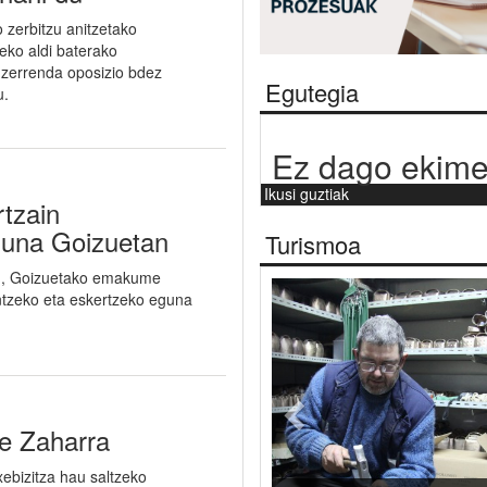
 zerbitzu anitzetako
eko aldi baterako
 zerrenda oposizio bdez
Egutegia
u.
Ez dago ekime
Ikusi guztiak
tzain
guna Goizuetan
Turismoa
n, Goizuetako emakume
Aurrekoa
ntzeko eta eskertzeko eguna
e Zaharra
xebizitza hau saltzeko