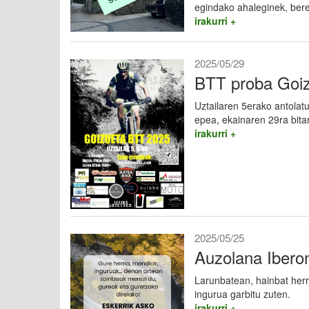
egindako ahaleginek, bere
irakurri +
2025/05/29
BTT proba Goi
Uztailaren 5erako antolat
epea, ekainaren 29ra bita
irakurri +
2025/05/25
Auzolana Ibero
Larunbatean, hainbat herri
ingurua garbitu zuten.
irakurri +