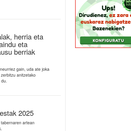
ak, herria eta
aindu eta
usu berriak
neurriez gain, uda ate joka
 zerbitzu anitzetako
 du.
estak 2025
 tabernaren artean
k.