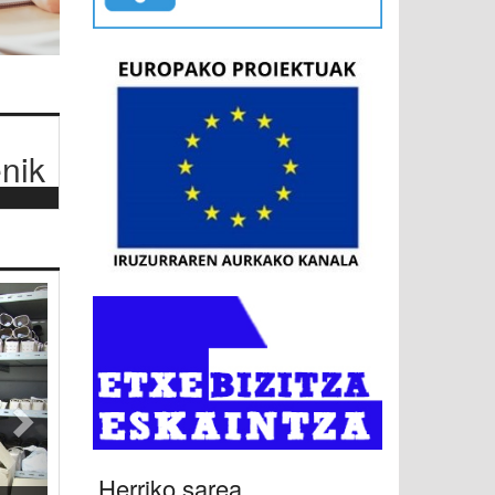
nik
Hurrengoa
Herriko sarea