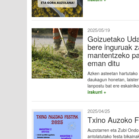
2025/05/19
Goizuetako Udal
bere inguruak z
mantentzeko pa
eman ditu
Azken asteetan hartutako 
daukagun honetan, laister
lanpostu bat ere eskainiko
irakurri +
2025/04/25
Txino Auzoko F
Auzotarren eta Zubi Ondo
antolatutako festa bikaina