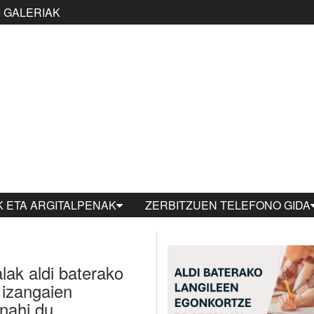
 GALERIAK
 ETA ARGITALPENAK
ZERBITZUEN TELEFONO GIDA
ak aldi baterako
 izangaien
nahi du