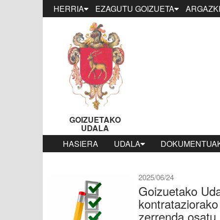
HERRIA
EZAGUTU GOIZUETA
ARGAZKI
GOIZUETAKO
UDALA
HASIERA
UDALA
DOKUMENTUAK
2025/06/24
Goizuetako Udal
kontrataziorako
zerrenda osatu 