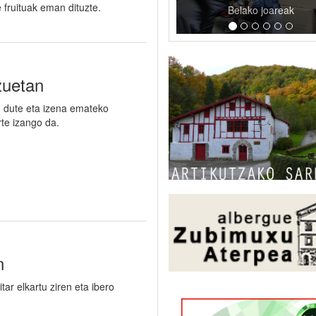
 fruituak eman dituzte.
Belako joareak
zuetan
u dute eta izena emateko
rte izango da.
n
tar elkartu ziren eta ibero