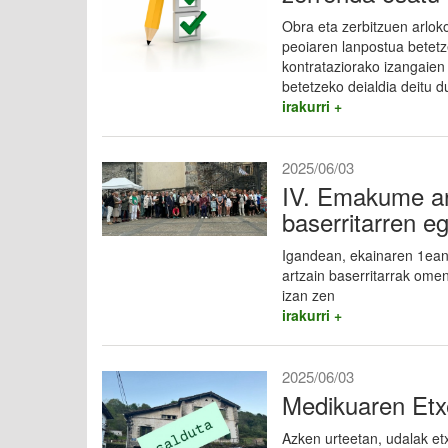
Obra eta zerbitzuen arloko
peoiaren lanpostua betetz
kontrataziorako izangaien
betetzeko deialdia deitu d
irakurri +
2025/06/03
IV. Emakume ar
baserritarren e
Igandean, ekainaren 1ea
artzain baserritarrak ome
izan zen
irakurri +
2025/06/03
Medikuaren Etx
Azken urteetan, udalak et