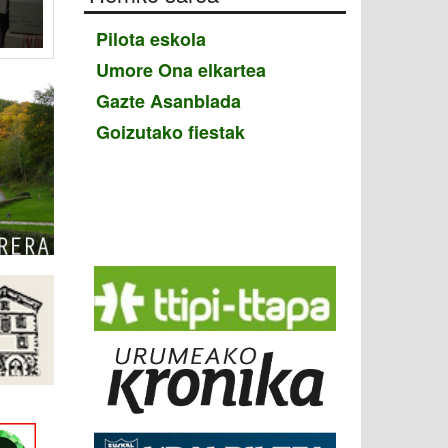
Pilota eskola
Umore Ona elkartea
Gazte Asanblada
Goizutako fiestak