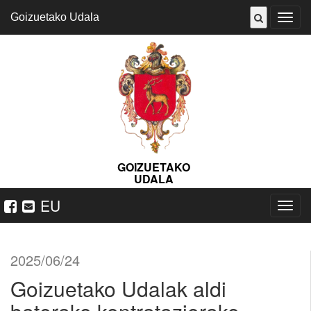
Goizuetako Udala
ireki
menu
GOIZUETAKO
UDALA
EU
Nabeg
ireki
2025/06/24
Goizuetako Udalak aldi