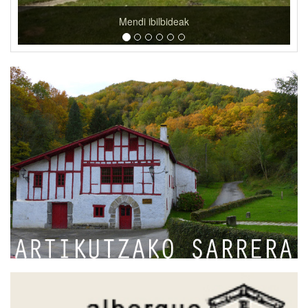
Goizuetako etxeak