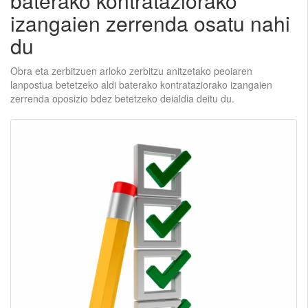
baterako kontrataziorako
izangaien zerrenda osatu nahi
du
Obra eta zerbitzuen arloko zerbitzu anitzetako peoiaren
lanpostua betetzeko aldi baterako kontrataziorako izangaien
zerrenda oposizio bdez betetzeko deialdia deitu du.