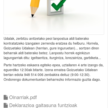
Udalak, zerbitzu anitzetako peoi lanpostua aldi baterako
kontratatzeko izangaien zerrenda eratzea du helburu. Horrela,
Goizuetako Udalean (herrian, gure inguruetan)... sortzen diren
beharrak aldi baterako betez. Lanpostu horrek eginkizun
lagungarriak ditu: igeltseritza, iturgintza, lorezaintza, garbiketa...
Parte hartzeko eskaera egiteko epea, uztailaren 4 arte izango da,
eguerdiko 12:30ak bitarte. Izena ematea Goizuetako Udalean
bertan edota 948 514 006 zenbakira deituz (9:00-12:30).
Ondorengo dokumentuetan beharrezko informazio guztia dago.
Oinarriak.pdf
Deklarazioa gaitasuna funtzioak