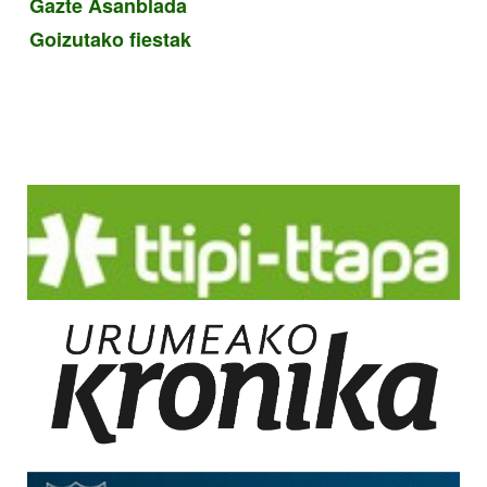
Gazte Asanblada
Goizutako fiestak