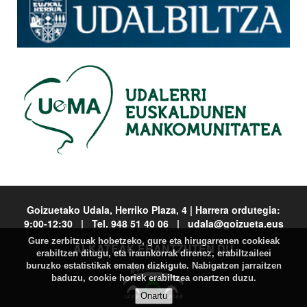
Goizuetako Udala, Herriko Plaza, 4 | Harrera ordutegia:
9:00-12:30 | Tel. 948 51 40 06 | udala@goizueta.eus
Gure zerbitzuak hobetzeko, gure eta hirugarrenen cookieak
ALKATEAK ERANTZUTEN DU
erabiltzen ditugu, eta iraunkorrak direnez, erabiltzaileei
buruzko estatistikak ematen dizkigute. Nabigatzen jarraitzen
baduzu, cookie horiek erabiltzea onartzen duzu.