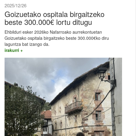
2025/12/26
Goizuetako ospitala birgaitzeko
beste 300.000€ lortu ditugu
Ehbilduri esker 2026ko Nafarroako aurrekontuetan
Goizuetako ospitala birgaitzeko beste 300.000€ko diru
laguntza bat izango da.
irakurri +