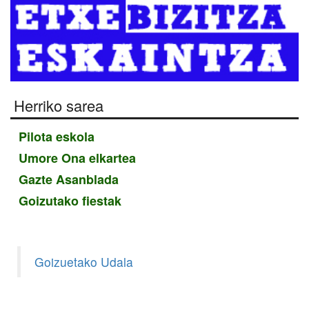
Herriko sarea
Pilota eskola
Umore Ona elkartea
Gazte Asanblada
Goizutako fiestak
Goizuetako Udala