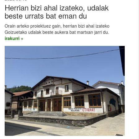
Herrian bizi ahal izateko, udalak
beste urrats bat eman du
Orain arteko proiektuez gain, herrian bizi ahal izateko
Goizuetako udalak beste aukera bat martxan jarri du.
irakurri +