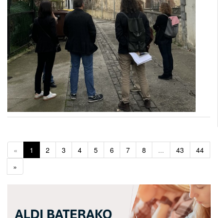
«
1
2
3
4
5
6
7
8
...
43
44
»