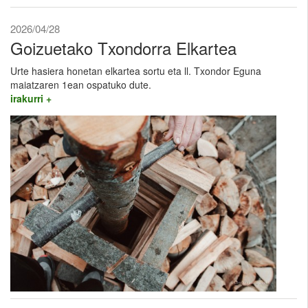
2026/04/28
Goizuetako Txondorra Elkartea
Urte hasiera honetan elkartea sortu eta ll. Txondor Eguna
maiatzaren 1ean ospatuko dute.
irakurri +