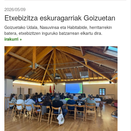
2026/05/09
Etxebizitza eskuragarriak Goizuetan
Goizuetako Udala, Nasuvinsa eta Habitabide, herritarrekin
batera, etxebizitzen inguruko batzarrean elkartu dira.
irakurri +