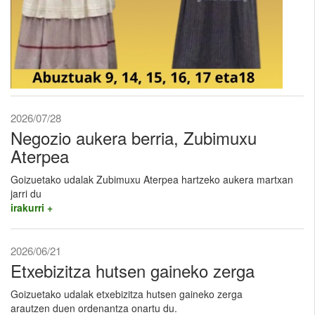
2026/07/28
Negozio aukera berria, Zubimuxu
Aterpea
Goizuetako udalak Zubimuxu Aterpea hartzeko aukera martxan
jarri du
irakurri +
2026/06/21
Etxebizitza hutsen gaineko zerga
Goizuetako udalak etxebizitza hutsen gaineko zerga
arautzen duen ordenantza onartu du.