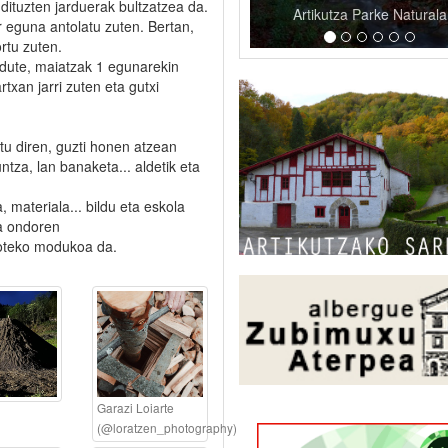
dituzten jarduerak bultzatzea da.
Artikutza Parke Naturala
 eguna antolatu zuten. Bertan,
ortu zuten.
dute, maiatzak 1 egunarekin
txan jarri zuten eta gutxi
tu diren, guzti honen atzean
tza, lan banaketa... aldetik eta
 materiala... bildu eta eskola
ta ondoren
goteko modukoa da.
Garazi Loiarte
(@loratzen_photography)