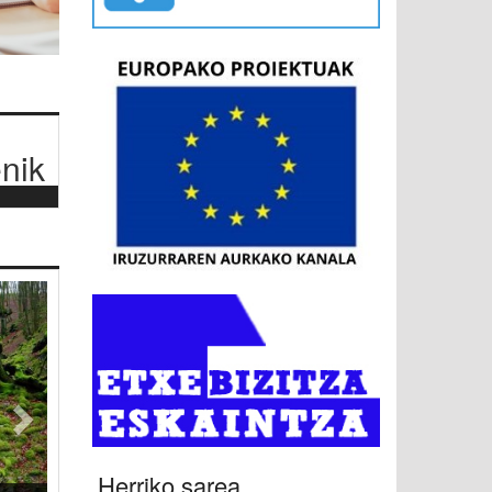
nik
Hurrengoa
Herriko sarea