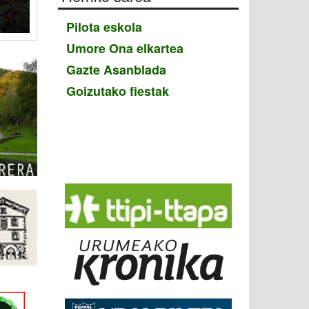
Pilota eskola
Umore Ona elkartea
Gazte Asanblada
Goizutako fiestak