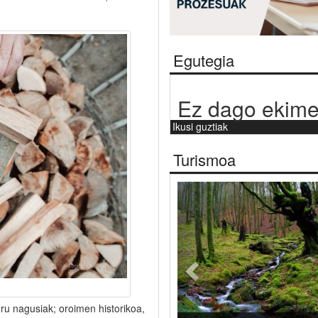
Egutegia
Ez dago ekime
Ikusi guztiak
Turismoa
Aurrekoa
ru nagusiak; oroimen historikoa,