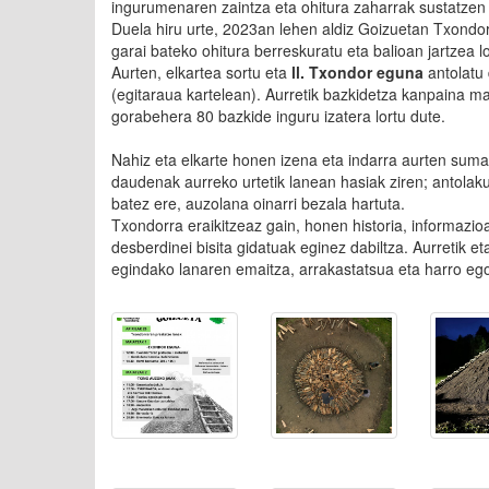
ingurumenaren zaintza eta ohitura zaharrak sustatzen 
Duela hiru urte, 2023an lehen aldiz Goizuetan Txondor
garai bateko ohitura berreskuratu eta balioan jartzea l
Aurten, elkartea sortu eta
ll. Txondor eguna
antolatu 
(egitaraua kartelean). Aurretik bazkidetza kanpaina mar
gorabehera 80 bazkide inguru izatera lortu dute.
Nahiz eta elkarte honen izena eta indarra aurten suma
daudenak aurreko urtetik lanean hasiak ziren; antolakun
batez ere, auzolana oinarri bezala hartuta.
Txondorra eraikitzeaz gain, honen historia, informazioa,
desberdinei bisita gidatuak eginez dabiltza. Aurretik e
egindako lanaren emaitza, arrakastatsua eta harro e