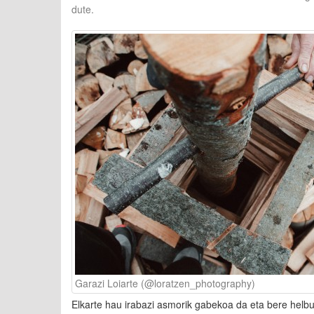
dute.
Garazi Loiarte (@loratzen_photography)
Elkarte hau irabazi asmorik gabekoa da eta bere helbu