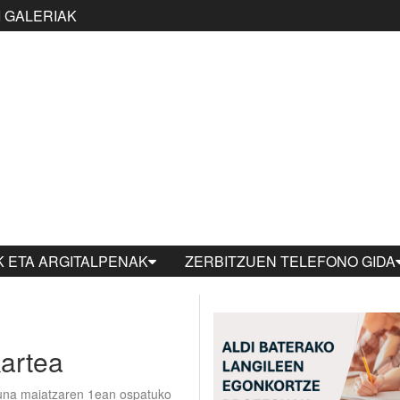
 GALERIAK
 ETA ARGITALPENAK
ZERBITZUEN TELEFONO GIDA
artea
Eguna maiatzaren 1ean ospatuko