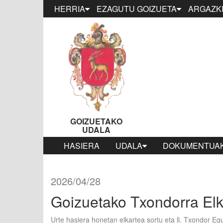
HERRIA
EZAGUTU GOIZUETA
ARGAZKI
GOIZUETAKO
UDALA
HASIERA
UDALA
DOKUMENTUAK
2026/04/28
Goizuetako Txondorra Elk
Urte hasiera honetan elkartea sortu eta ll. Txondor 