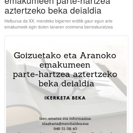
emakumeen parte-hartzea
aztertzeko beka deialdia
Helburua da XX. mendeko bigarren erditik gaur egun arte
emakumeek egin duten lanaren oroimena berreskuratzea