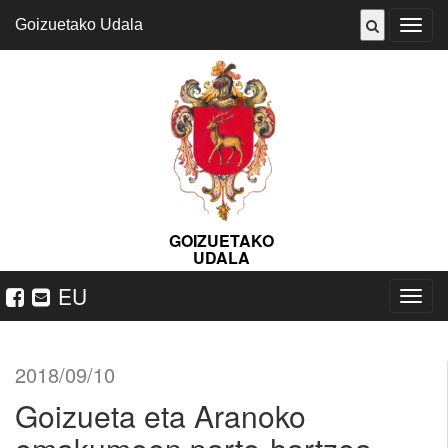
Goizuetako Udala
ireki
menu
GOIZUETAKO
UDALA
EU
Nabeg
ireki
2018/09/10
Goizueta eta Aranoko