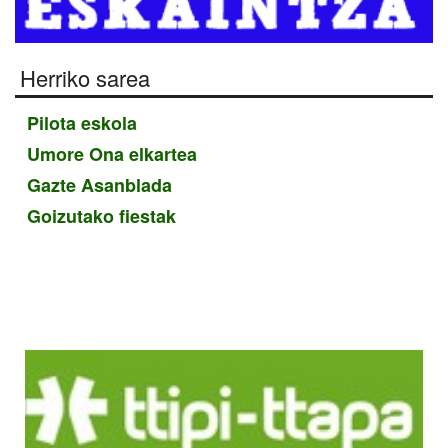
Herriko sarea
Pilota eskola
Umore Ona elkartea
Gazte Asanblada
Goizutako fiestak