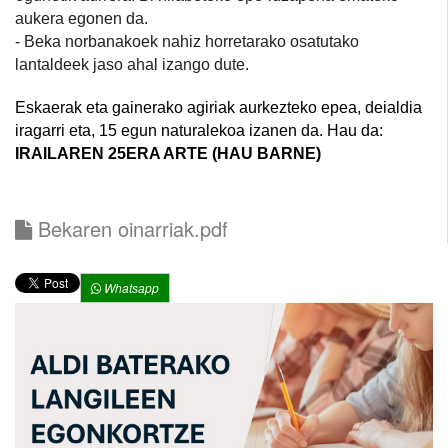
aukera egonen da.
- Beka norbanakoek nahiz horretarako osatutako
lantaldeek jaso ahal izango dute.
Eskaerak eta gainerako agiriak aurkezteko epea, deialdia
iragarri eta, 15 egun naturalekoa izanen da.
Hau da:
IRAILAREN 25ERA ARTE (HAU BARNE)
Bekaren oinarriak.pdf
Whatsapp