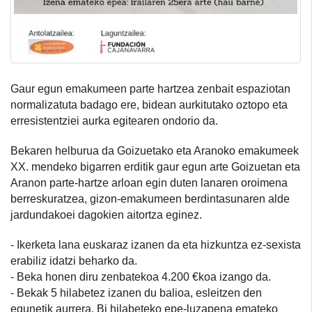
Gaur egun emakumeen parte hartzea zenbait espaziotan
normalizatuta badago ere, bidean aurkitutako oztopo eta
erresistentziei aurka egitearen ondorio da.
Bekaren helburua da Goizuetako eta Aranoko emakumeek
XX. mendeko bigarren erditik gaur egun arte Goizuetan eta
Aranon parte-hartze arloan egin duten lanaren oroimena
berreskuratzea, gizon-emakumeen berdintasunaren alde
jardundakoei dagokien aitortza eginez.
- Ikerketa lana euskaraz izanen da eta hizkuntza ez-sexista
erabiliz idatzi beharko da.
- Beka honen diru zenbatekoa 4.200 €koa izango da.
- Bekak 5 hilabetez izanen du balioa, esleitzen den
egunetik aurrera. Bi hilabeteko epe-luzapena emateko