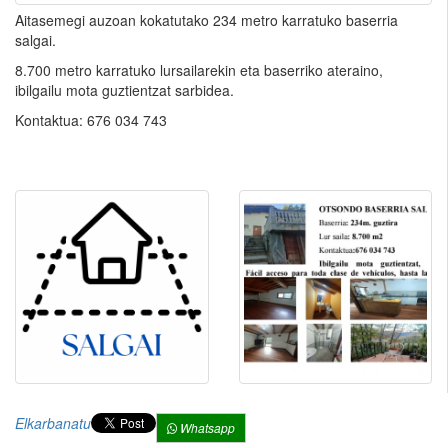
Aitasemegi auzoan kokatutako 234 metro karratuko baserria
salgai.
8.700 metro karratuko lursailarekin eta baserriko ateraino,
ibilgailu mota guztientzat sarbidea.
Kontaktua: 676 034 743
Elkarbanatu
Whatsapp