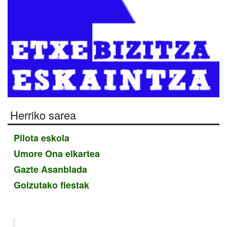
Herriko sarea
Pilota eskola
Umore Ona elkartea
Gazte Asanblada
Goizutako fiestak