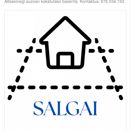
Aitasemegi auzoan kokatutako baserria. Kontaktua: 676 034 743