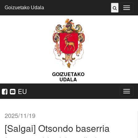
Goizuetako Udala
ireki
menu
GOIZUETAKO
UDALA
EU
Nabeg
ireki
2025/11/19
[Salgai] Otsondo baserria