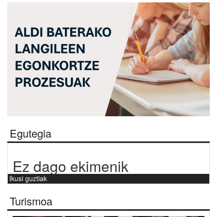
Egutegia
Ez dago ekimenik
Ikusi guztiak
Turismoa