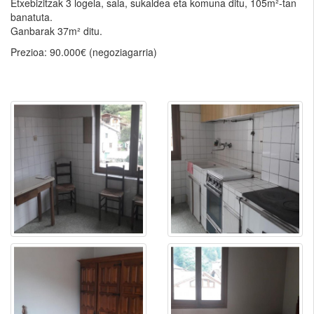
Etxebizitzak 3 logela, sala, sukaldea eta komuna ditu, 105m²-tan
banatuta.
Ganbarak 37m² ditu.
Prezioa: 90.000€ (negoziagarria)