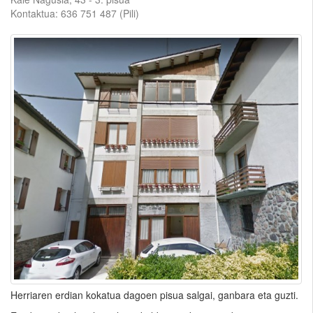
Kontaktua: 636 751 487 (Pili)
Herriaren erdian kokatua dagoen pisua salgai, ganbara eta guzti.