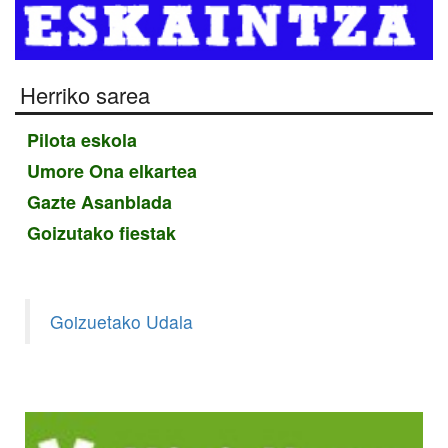
Herriko sarea
Pilota eskola
Umore Ona elkartea
Gazte Asanblada
Goizutako fiestak
Goizuetako Udala