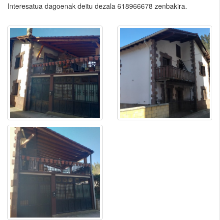
Interesatua dagoenak deitu dezala 618966678 zenbakira.