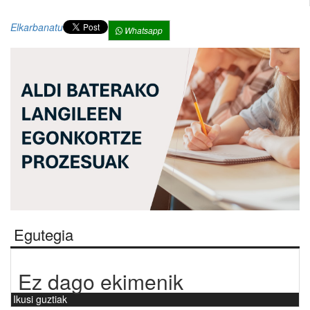
Elkarbanatu
Whatsapp
Egutegia
Ez dago ekimenik
Ikusi guztiak