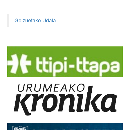
Goizuetako Udala