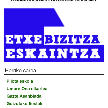
Herriko sarea
Pilota eskola
Umore Ona elkartea
Gazte Asanblada
Goizutako fiestak