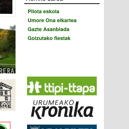
Pilota eskola
Umore Ona elkartea
Gazte Asanblada
Goizutako fiestak