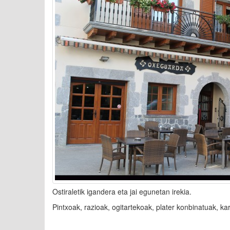
Ostiraletik igandera eta jai egunetan irekia.
Pintxoak, razioak, ogitartekoak, plater konbinatuak, kar