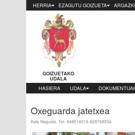
HERRIA
EZAGUTU GOIZUETA
ARGAZKI
GOIZUETAKO
UDALA
HASIERA
UDALA
DOKUMENTUAK
Oxeguarda jatetxea
Kale Nagusia. Tel. 948514019-629768534