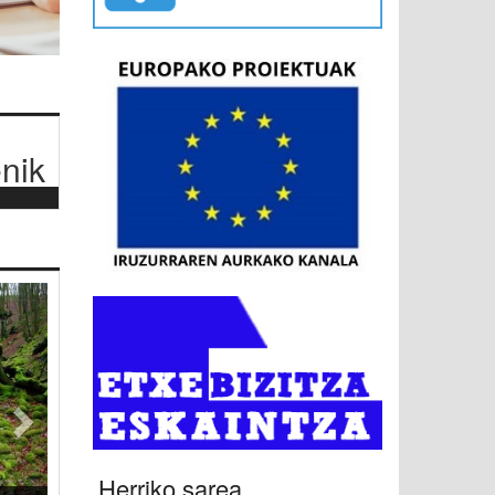
nik
Hurrengoa
Herriko sarea