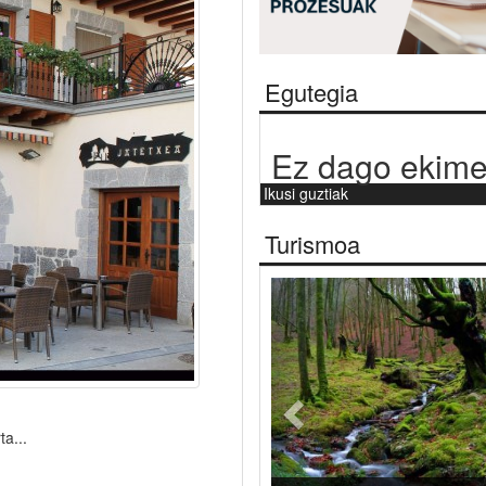
Egutegia
Ez dago ekime
Ikusi guztiak
Turismoa
Aurrekoa
ta...