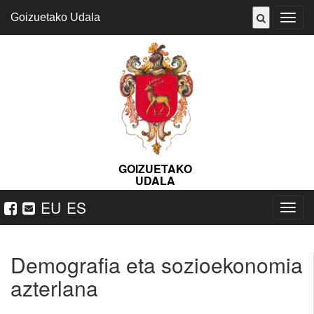
Goizuetako Udala
ireki
menu
GOIZUETAKO
UDALA
EU
ES
Nabeg
ireki
Demografia eta sozioekonomia
azterlana