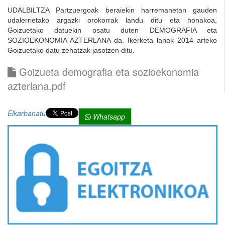
UDALBILTZA Partzuergoak beraiekin harremanetan gauden
udalerrietako argazki orokorrak landu ditu eta honakoa,
Goizuetako datuekin osatu duten DEMOGRAFIA eta
SOZIOEKONOMIA AZTERLANA da. Ikerketa lanak 2014 arteko
Goizuetako datu zehatzak jasotzen ditu.
Goizueta demografia eta sozioekonomia
azterlana.pdf
Elkarbanatu
Whatsapp