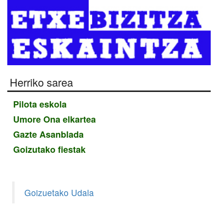
Herriko sarea
Pilota eskola
Umore Ona elkartea
Gazte Asanblada
Goizutako fiestak
Goizuetako Udala