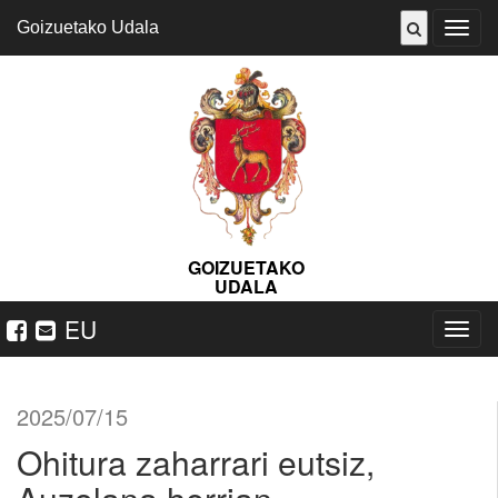
Goizuetako Udala
ireki
menu
GOIZUETAKO
UDALA
EU
Nabeg
ireki
2025/07/15
Ohitura zaharrari eutsiz,