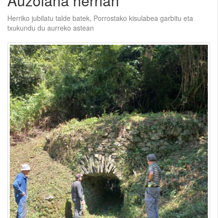
Auzolana herrian
Herriko jubilatu talde batek, Porrostako kisulabea garbitu eta
txukundu du aurreko astean