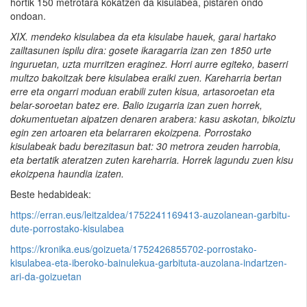
hortik 150 metrotara kokatzen da kisulabea, pistaren ondo
ondoan.
XIX. mendeko kisulabea da eta kisulabe hauek, garai hartako
zailtasunen ispilu dira: gosete ikaragarria izan zen 1850 urte
inguruetan, uzta murritzen eraginez. Horri aurre egiteko, baserri
multzo bakoitzak bere kisulabea eraiki zuen. Kareharria bertan
erre eta ongarri moduan erabili zuten kisua, artasoroetan eta
belar-soroetan batez ere. Balio izugarria izan zuen horrek,
dokumentuetan aipatzen denaren arabera: kasu askotan, bikoiztu
egin zen artoaren eta belarraren ekoizpena. Porrostako
kisulabeak badu berezitasun bat: 30 metrora zeuden harrobia,
eta bertatik ateratzen zuten kareharria. Horrek lagundu zuen kisu
ekoizpena haundia izaten.
Beste hedabideak:
https://erran.eus/leitzaldea/1752241169413-auzolanean-garbitu-
dute-porrostako-kisulabea
https://kronika.eus/goizueta/1752426855702-porrostako-
kisulabea-eta-iberoko-bainulekua-garbituta-auzolana-indartzen-
ari-da-goizuetan