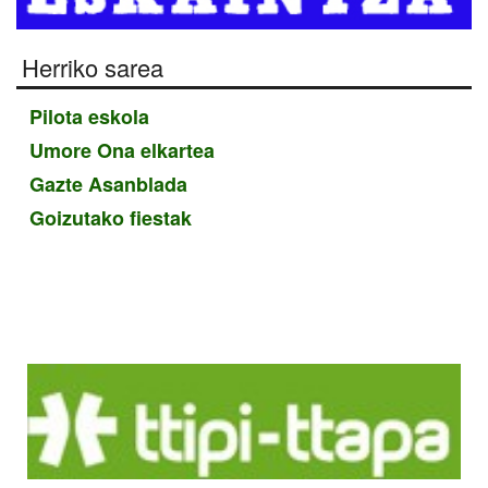
Herriko sarea
Pilota eskola
Umore Ona elkartea
Gazte Asanblada
Goizutako fiestak