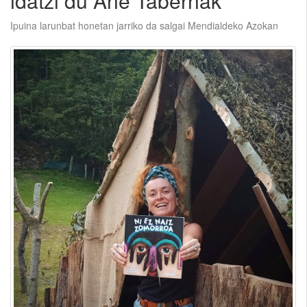
idatzi du Ane Tabernak
Ipuina larunbat honetan jarriko da salgai Mendialdeko Azokan