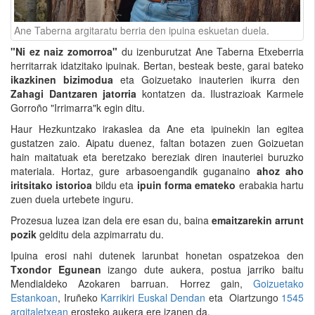
Ane Taberna argitaratu berria den ipuina eskuetan duela.
"Ni ez naiz zomorroa"
du izenburutzat Ane Taberna Etxeberria
herritarrak idatzitako ipuinak. Bertan, besteak beste, garai bateko
ikazkinen bizimodua
eta Goizuetako inauterien ikurra den
Zahagi Dantzaren jatorria
kontatzen da. Ilustrazioak Karmele
Gorroño "Irrimarra"k egin ditu.
Haur Hezkuntzako irakaslea da Ane eta ipuinekin lan egitea
gustatzen zaio. Aipatu duenez, faltan botazen zuen Goizuetan
hain maitatuak eta beretzako bereziak diren inauteriei buruzko
materiala. Hortaz, gure arbasoengandik guganaino
ahoz aho
iritsitako istorioa
bildu eta
ipuin forma emateko
erabakia hartu
zuen duela urtebete inguru.
Prozesua luzea izan dela ere esan du, baina
emaitzarekin arrunt
pozik
gelditu dela azpimarratu du.
Ipuina erosi nahi dutenek larunbat honetan ospatzekoa den
Txondor Egunean
izango dute aukera, postua jarriko baitu
Mendialdeko Azokaren barruan. Horrez gain,
Goizuetako
Estankoan
, Iruñeko
Karrikiri Euskal Dendan
eta Oiartzungo
1545
argitaletxean
erosteko aukera ere izanen da.