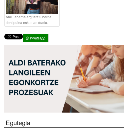
Ane Taberna argitaratu berria
den ipuina eskuetan duela.
Whatsapp
Egutegia