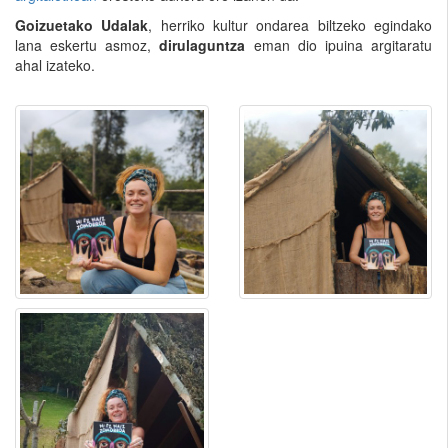
Goizuetako Udalak
, herriko kultur ondarea biltzeko egindako
lana eskertu asmoz,
dirulaguntza
eman dio ipuina argitaratu
ahal izateko.