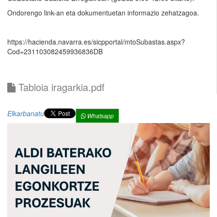
Ondorengo link-an eta dokumentuetan informazio zehatzagoa.
https://hacienda.navarra.es/sicpportal/mtoSubastas.aspx?
Cod=231103082459936836DB
Tabloia iragarkia.pdf
Elkarbanatu
Whatsapp