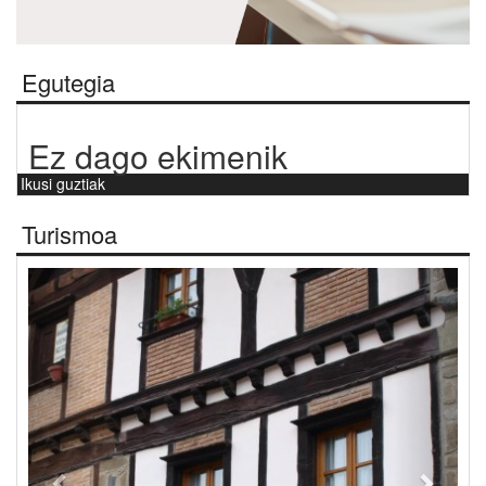
Egutegia
Ez dago ekimenik
Ikusi guztiak
Turismoa
Aurrekoa
Hurre