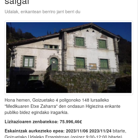
salgai
Udalak, enkantean berriro jarri berri du
Hona hemen, Goizuetako 4 poligonoko 148 lursaileko
"Medikuaren Etxe Zaharra" den ondasun Higiezina enkante
publiko bidez egindako iragarkia.
Lizitazioaren zenbatekoa: 75.996,46€
Eskaintzak aurkezteko epea: 2023/11/06 2023/11/24
bitarte,
Goizuetako Udaleko Erregistroan (goizez 9:00-12:00 bitarte).