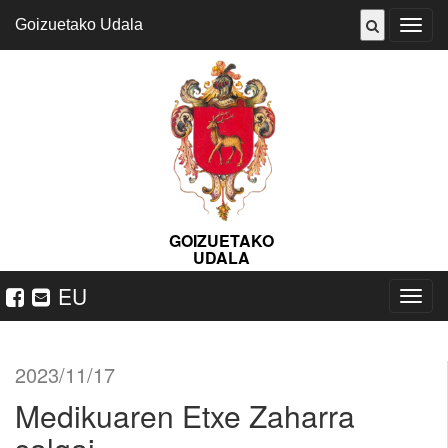
Goizuetako Udala
ireki
menu
GOIZUETAKO
UDALA
EU
Nabeg
ireki
2023/11/17
Medikuaren Etxe Zaharra