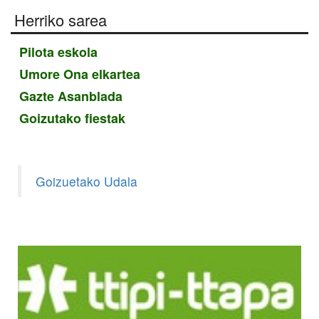
Herriko sarea
Pilota eskola
Umore Ona elkartea
Gazte Asanblada
Goizutako fiestak
Goizuetako Udala