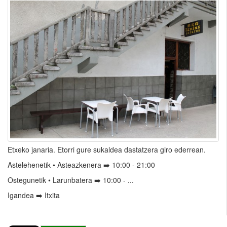
Etxeko janaria. Etorri gure sukaldea dastatzera giro ederrean.
Astelehenetik • Asteazkenera ➡️ 10:00 - 21:00
Ostegunetik • Larunbatera ➡️ 10:00 - ...
Igandea ➡️ Itxita