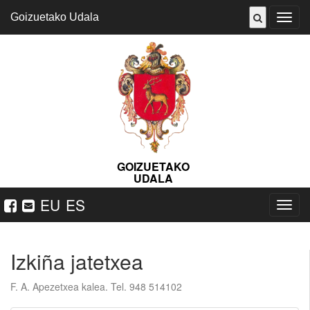
Goizuetako Udala
ireki
menu
GOIZUETAKO
UDALA
EU
ES
Nabeg
ireki
Izkiña jatetxea
F. A. Apezetxea kalea. Tel. 948 514102