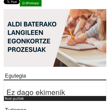
Whatsapp
Egutegia
Ez dago ekimenik
Ikusi guztiak
Turismoa