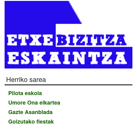
Herriko sarea
Pilota eskola
Umore Ona elkartea
Gazte Asanblada
Goizutako fiestak