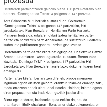
prozesua
Herritarren partaidetzaren gaineko plana. Hiri jarduketarako plan
berezia. "Domingoenea Txikia" 4 poligonoko 147 partzela.
Aritz Salaberria Mutuberriak sustatu duen, Goizuetako
“Domingoenea Txikia” 4 poligonoa 147 partzelako, Hiri
jarduketarako Plan Bereziaren Herritarren Parte Hartzeko
Planaren funtsa da, udalaren gidari izatea herritarren parte-
hartze eta herritarren parte-zeharkotasuna sustatzeko, udalaren
kudeaketa publikoaren gobernu-ardatz gisa izateko.
Horretarako parte-hartze bilera bat egingo da, Udaletxeko Batzar
Aretoan, urtarrilaren 14ean, eguerdiko 12.00tan. Bertan talde
idazleak, “Domingo Txiki”- 4 poligonoa 147 partzelako Hiri
Jarduketarako Plan Bereziaren aurretiazko dokumentuaren berri
emango du.
Parte hartze bileran bertaratzen direnek, proposamenaren
inguruan egiten dituzten galderei erantzun teknikoa emango zaie,
modu errazean denek ulertu ahal izateko. Halaber, bileran egiten
diren proposamen eta iradokizun guztiak jasoko dira.
Bilera egin ondoren, hilabeteko epea irekiko da, hau da
urtarrilaren 15etik otsailaren 15era, aztertutako dokumentuaren