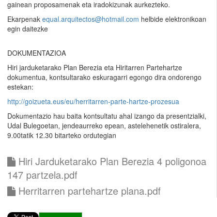
gainean proposamenak eta iradokizunak aurkezteko.
Ekarpenak
equal.arquitectos@hotmail.com
helbide elektronikoan
egin daitezke
DOKUMENTAZIOA
Hiri jarduketarako Plan Berezia eta Hiritarren Partehartze
dokumentua, kontsultarako eskuragarri egongo dira ondorengo
estekan:
http://goizueta.eus/eu/herritarren-parte-hartze-prozesua
Dokumentazio hau baita kontsultatu ahal izango da presentzialki,
Udal Bulegoetan, jendeaurreko epean, astelehenetik ostiralera,
9.00tatik 12.30 bitarteko ordutegian
Hiri Jarduketarako Plan Berezia 4 poligonoa
147 partzela.pdf
Herritarren partehartze plana.pdf