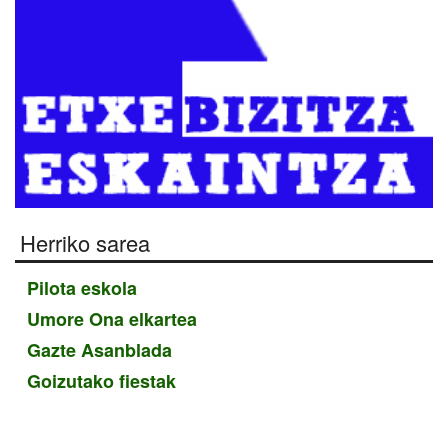
Herriko sarea
Pilota eskola
Umore Ona elkartea
Gazte Asanblada
Goizutako fiestak