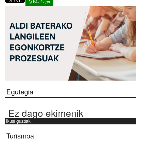
Whatsapp
Egutegia
Ez dago ekimenik
Ikusi guztiak
Turismoa