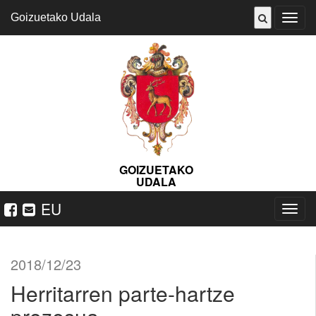
Goizuetako Udala
ireki
menu
GOIZUETAKO
UDALA
EU
Nabeg
ireki
2018/12/23
Herritarren parte-hartze