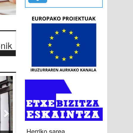
nik
Hurrengoa
Herriko sarea