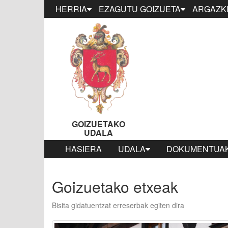
HERRIA
EZAGUTU GOIZUETA
ARGAZKI
GOIZUETAKO
UDALA
HASIERA
UDALA
DOKUMENTUAK
Goizuetako etxeak
Bisita gidatuentzat erreserbak egiten dira