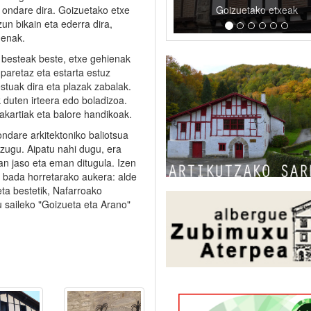
ondare dira. Goizuetako etxe
Goizuetako etxeak
un bikain eta ederra dira,
denak.
, besteak beste, etxe gehienak
paretaz eta estarta estuz
stuak dira eta plazak zabalak.
k duten irteera edo boladizoa.
akartiak eta balore handikoak.
ndare arkitektoniko baliotsua
zugu. Aipatu nahi dugu, era
an jaso eta eman ditugula. Izen
 bada horretarako aukera: alde
ta bestetik, Nafarroako
 saileko "Goizueta eta Arano"