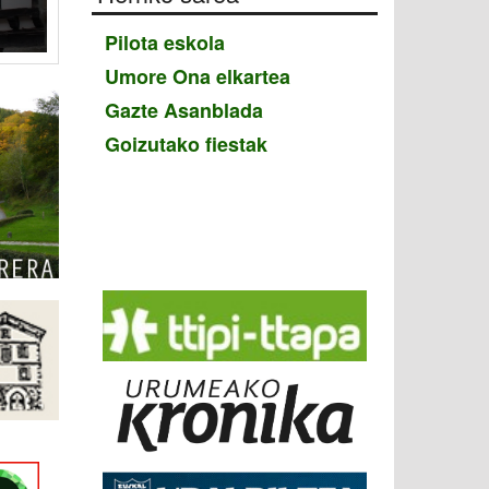
Belako joareak
Pilota eskola
Umore Ona elkartea
Gazte Asanblada
Goizutako fiestak