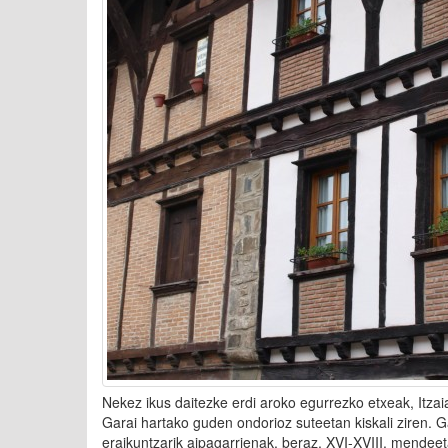
Nekez ikus daitezke erdi aroko egurrezko etxeak, Itza
Garai hartako guden ondorioz suteetan kiskali ziren. G
eraikuntzarik aipagarrienak, beraz, XVI-XVIII. mendeet