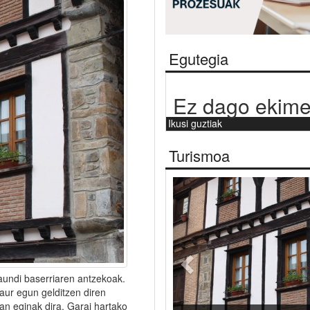
Egutegia
Ez dago ekime
Ikusi guztiak
Turismoa
Aurrekoa
iaundi baserriaren antzekoak.
aur egun gelditzen diren
an eginak dira. Garai hartako