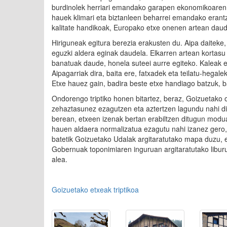
burdinolek herriari emandako garapen ekonomikoaren 
hauek klimari eta biztanleen beharrei emandako erantz
kalitate handikoak, Europako etxe onenen artean dau
Hiriguneak egitura berezia erakusten du. Aipa daiteke
eguzki aldera eginak daudela. Elkarren artean kortasu 
banatuak daude, honela suteei aurre egiteko. Kaleak e
Aipagarriak dira, baita ere, fatxadek eta teilatu-hegale
Etxe hauez gain, badira beste etxe handiago batzuk, b
Ondorengo triptiko honen bitartez, beraz, Goizuetako o
zehaztasunez ezagutzen eta aztertzen lagundu nahi di
berean, etxeen izenak bertan erabiltzen ditugun modu
hauen aldaera normalizatua ezagutu nahi izanez gero,
batetik Goizuetako Udalak argitaratutako mapa duzu, e
Gobernuak toponimiaren inguruan argitaratutako liburu
alea.
Goizuetako etxeak triptikoa