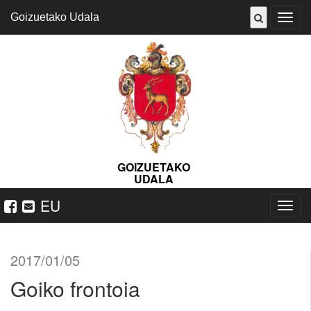
Goizuetako Udala
ireki
menu
GOIZUETAKO
UDALA
EU
Nabeg
ireki
2017/01/05
Goiko frontoia