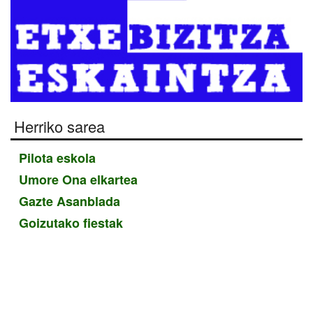
Herriko sarea
Pilota eskola
Umore Ona elkartea
Gazte Asanblada
Goizutako fiestak