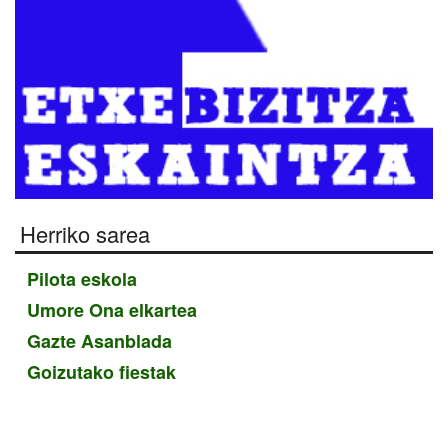
Herriko sarea
Pilota eskola
Umore Ona elkartea
Gazte Asanblada
Goizutako fiestak