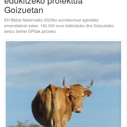
edukitzeko proiektua
Goizuetan
EH Bilduk Nafarroako 2023ko aurrekontuei egindako
emendakinei esker, 180.000 euro bideratuko dira Goizuetako
betizu behiei GPSak jartzeko.