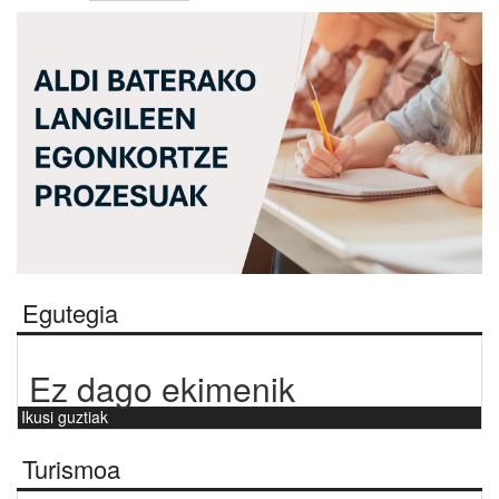
Egutegia
Ez dago ekimenik
Ikusi guztiak
Turismoa