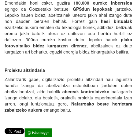
Emendakin honi esker, guztira
180.000 euroko inbertsioa
egingo da Goizuetako betizuei
GPSdun lepokoak
jartzeko.
Lepoko hauen bidez, abeltzainek uneoro jakin ahal izango dute
non dauden beraien behiak. Horrez gain
hesi birtualak
ezartzeko aukera ematen du teknologia honek, adibidez, betizuak
eremu jakin batetik atera ez daitezen edo herrira hurbil ez
daitezen. 300na euroko kostua duten lepoko hauek
plaka
fotovoltaiko bidez kargatzen direnez
, abeltzainek ez dute
kargatzen ari beharko, eguzki energia bidez birkargatuko baitira.
Proiektu aitzindaria
Zalantzarik gabe, digitalizazio proiektu aitzindari hau laguntza
handia izango da abeltzaintza estentsiboan jarduten duten
abeltzainentzat, alde batetik
abereak kontrolatzeko
baliagarria
izango delako, eta bestetik, oraindik proiektu esperimentala izan
arren, ongi funtzionatuz gero,
Nafarroako beste herrietara
zabaltzeko aukera
emango baitu.
Whatsapp