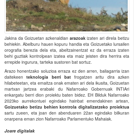
Jakina da Goizuetan azkenaldian
arazoak
izaten ari direla betizu
behiekin. Abelburu hauen kopuru handia eta Goizuetako lursailen
orografia berezia dela eta, abeltzainentzat ez da erraza izaten
behi guztiak kontrolpean izatea eta maiz jeisten dira herrira eta
errepide ingurura, tarteka sustoren bat sortuz.
Arazo honentzako soluzioa erraza ez den arren, baliagarria izan
daitekeen
teknologia berri bat
frogatzen aritu dira azken
hilabeteetan, eta emaitza onak ematen ari dela ikusita, Goizuetan
martxan jartzea erabaki du Nafarroako Gobernuak INTIAri
enkargatu berri dion proiektu baten bidez. EH Bilduk Nafarroako
2023ko aurrekontuei egindako hainbat emendakinen artean,
Goizuetako betizu behien kontrola digitalizatzeko proiektua
sartu zueen, eta joan den abenduaren 22an egindako bilkuran
onarpena eman zion Nafarroako Parlamentuko Mahaiak.
Joare digitalak