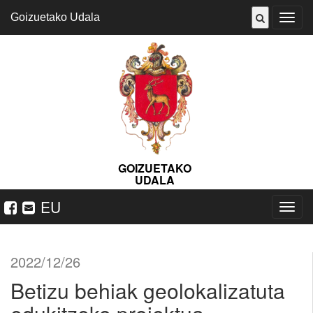
Goizuetako Udala
ireki
menu
GOIZUETAKO
UDALA
EU
Nabeg
ireki
2022/12/26
Betizu behiak geolokalizatuta