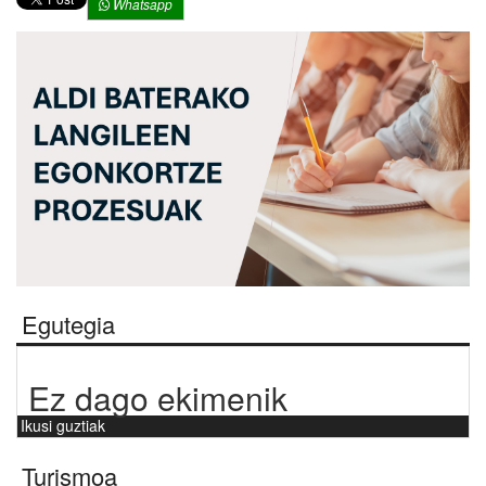
Whatsapp
Egutegia
Ez dago ekimenik
Ikusi guztiak
Turismoa