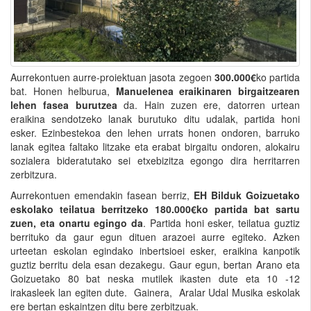
Aurrekontuen aurre-proiektuan jasota zegoen
300.000€
ko partida
bat. Honen helburua,
Manuelenea eraikinaren birgaitzearen
lehen fasea burutzea
da. Hain zuzen ere, datorren urtean
eraikina sendotzeko lanak burutuko ditu udalak, partida honi
esker. Ezinbestekoa den lehen urrats honen ondoren, barruko
lanak egitea faltako litzake eta erabat birgaitu ondoren, alokairu
sozialera bideratutako sei etxebizitza egongo dira herritarren
zerbitzura.
Aurrekontuen emendakin fasean berriz,
EH Bilduk Goizuetako
eskolako teilatua berritzeko 180.000€ko partida bat sartu
zuen, eta onartu egingo da
. Partida honi esker, teilatua guztiz
berrituko da gaur egun dituen arazoei aurre egiteko. Azken
urteetan eskolan egindako inbertsioei esker, eraikina kanpotik
guztiz berritu dela esan dezakegu. Gaur egun, bertan Arano eta
Goizuetako 80 bat neska mutilek ikasten dute eta 10 -12
irakasleek lan egiten dute. Gainera, Aralar Udal Musika eskolak
ere bertan eskaintzen ditu bere zerbitzuak.