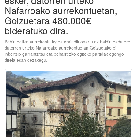
esker, datorren urteko
Nafarroako aurrekontuetan,
Goizuetara 480.000€
bideratuko dira.
Behin betiko aurrekontu legea oraindik onartu ez baldin bada ere,
datorren urteko Nafarroako aurrekontuetan Goizuetako bi
inbertsio garrantzitsu eta beharrezko egiteko partidak egongo
direla esan dezakegu.