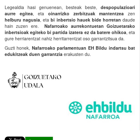
Legealdia hasi genuenean, besteak beste,
despopulazioari
aurre egitea
, eta
oinarrizko zerbitzuak mantentzea
zen
helburu nagusia
, eta
bi inbertsio hauek bide horretan
daude
hain zuzen ere.
Nafarroako aurrekontuetan Goizuetarako
inbertsioak egiteko bi partida izatera ez da batere ohikoa
, eta
gure herriarentzat nahiz herritarrentzat oso garrantzitsua da.
Guzti honek,
Nafarroako parlamentuan EH Bildu indartsu bat
edukitzeak duen garrantzia
erakusten du.