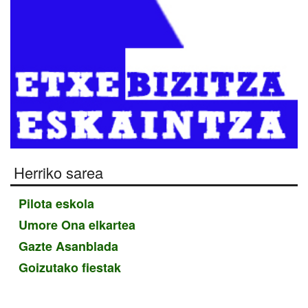
Herriko sarea
Pilota eskola
Umore Ona elkartea
Gazte Asanblada
Goizutako fiestak