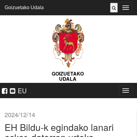
Goizuetako Udala
ireki
menu
GOIZUETAKO
UDALA
EU
Nabeg
ireki
2024/12/14
EH Bildu-k egindako lanari