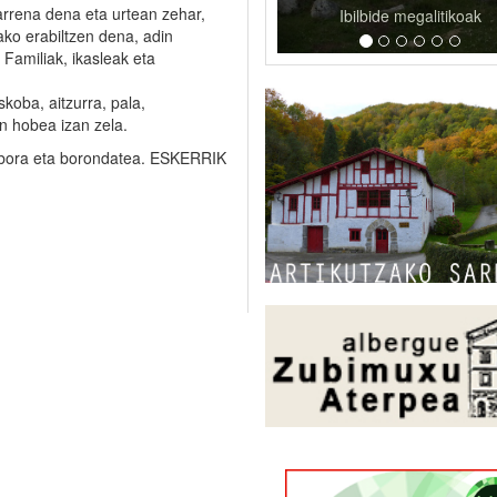
arrena dena eta urtean zehar,
Ibilbide megalitikoak
ako erabiltzen dena, adin
 Familiak, ikasleak eta
skoba, aitzurra, pala,
n hobea izan zela.
enbora eta borondatea. ESKERRIK