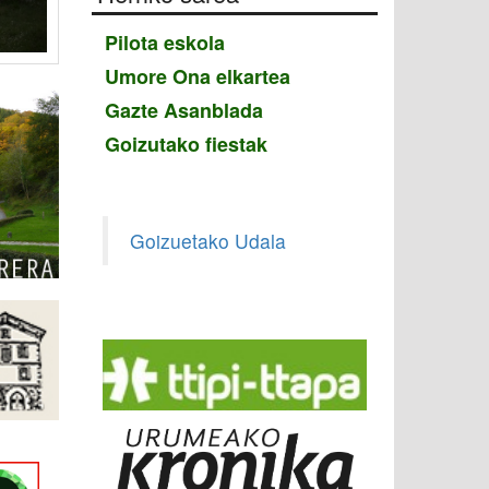
Pilota eskola
Umore Ona elkartea
Gazte Asanblada
Goizutako fiestak
Goizuetako Udala