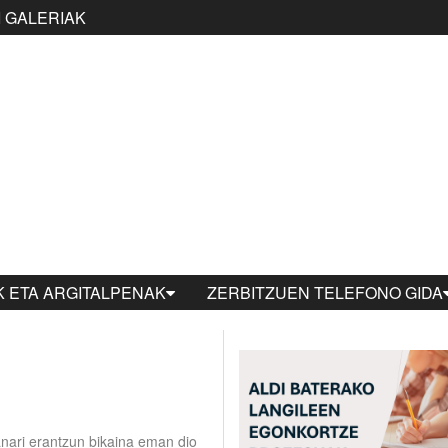
 GALERIAK
 ETA ARGITALPENAK
ZERBITZUEN TELEFONO GIDA
anari erantzun bikaina eman dio