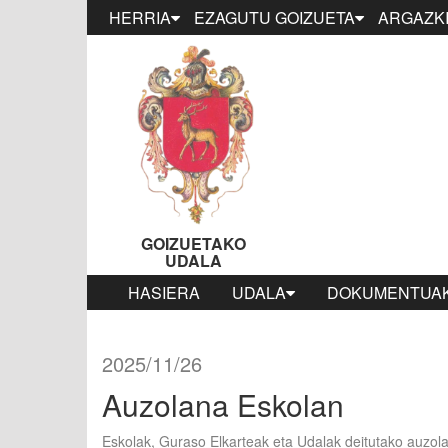
HERRIA
EZAGUTU GOIZUETA
ARGAZKI
GOIZUETAKO
UDALA
HASIERA
UDALA
DOKUMENTUAK
2025/11/26
Auzolana Eskolan
Eskolak, Guraso Elkarteak eta Udalak deitutako auzol