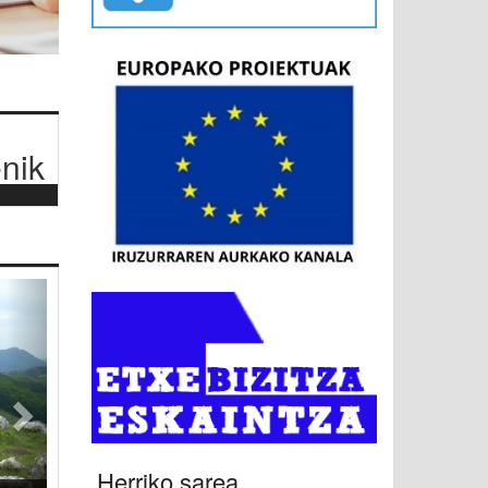
nik
Hurrengoa
Herriko sarea