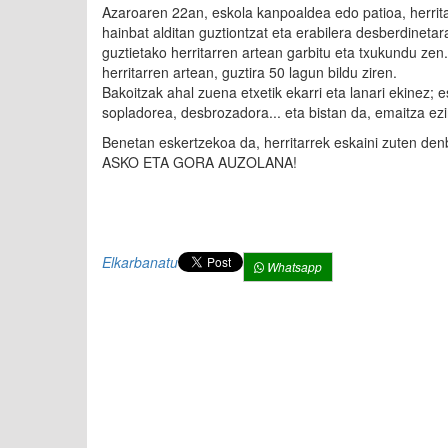
Azaroaren 22an, eskola kanpoaldea edo patioa, herrit
hainbat alditan guztiontzat eta erabilera desberdinetar
guztietako herritarren artean garbitu eta txukundu zen.
herritarren artean, guztira 50 lagun bildu ziren.
Bakoitzak ahal zuena etxetik ekarri eta lanari ekinez; e
sopladorea, desbrozadora... eta bistan da, emaitza ezi
Benetan eskertzekoa da, herritarrek eskaini zuten d
ASKO ETA GORA AUZOLANA!
Elkarbanatu
Whatsapp