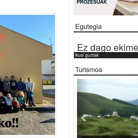
Egutegia
Ez dago ekime
Ikusi guztiak
Turismoa
Aurrekoa