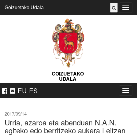
Goizuetako Udala
ireki
menu
GOIZUETAKO
UDALA
EU
ES
Nabeg
ireki
2017/09/14
Urria, azaroa eta abenduan N.A.N.
egiteko edo berritzeko aukera Leitzan