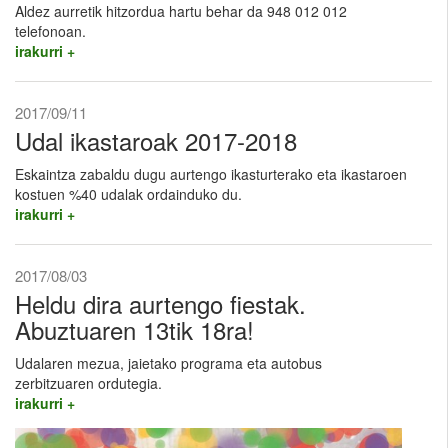
Aldez aurretik hitzordua hartu behar da 948 012 012
telefonoan.
irakurri +
2017/09/11
Udal ikastaroak 2017-2018
Eskaintza zabaldu dugu aurtengo ikasturterako eta ikastaroen
kostuen %40 udalak ordainduko du.
irakurri +
2017/08/03
Heldu dira aurtengo fiestak.
Abuztuaren 13tik 18ra!
Udalaren mezua, jaietako programa eta autobus
zerbitzuaren ordutegia.
irakurri +