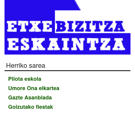
Herriko sarea
Pilota eskola
Umore Ona elkartea
Gazte Asanblada
Goizutako fiestak