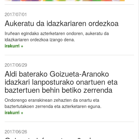
2017/07/01
Aukeratu da idazkariaren ordezkoa
Iruñean egindako azterketaren ondoren, aukeratu da
idazkariaren ordezkoa izango dena.
irakurri +
2017/06/29
Aldi baterako Goizueta-Aranoko
idazkari lanposturako onartuen eta
baztertuen behin betiko zerrenda
Ondorengo eranskinean zehazten da onartu eta
baztertutakoen zerrenda eta azterketaren eguna.
irakurri +
2017/06/26