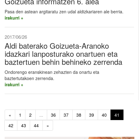
Goizueta informatzen 6. alea
Pasa den astean argitaratu zen udal aldizkariaren ale berria.
irakurri +
2017/06/26
Aldi baterako Goizueta-Aranoko
idazkari lanposturako onartuen eta
baztertuen behin behineko zerrenda
Ondorengo eranskinean zehazten da onartu eta
baztertutakoen zerrenda.
irakurri +
«
1
2
...
36
37
38
39
40
41
42
43
44
»