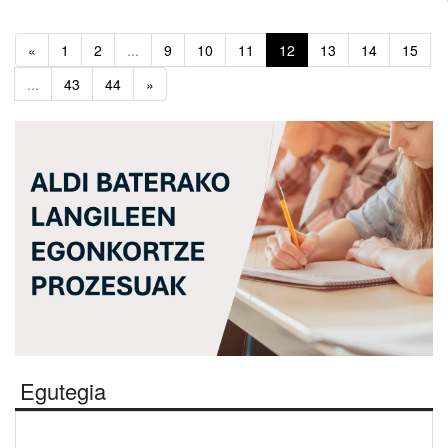
«
1
2
...
9
10
11
12
13
14
15
...
43
44
»
Egutegia