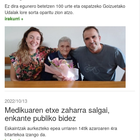
Ez dira egunero betetzen 100 urte eta ospatzeko Goizuetako
Udalak lore sorta oparitu zion atzo.
irakurri +
2022/10/13
Medikuaren etxe zaharra salgai,
enkante publiko bidez
Eskaintzak aurkezteko epea urriaren 14tik azaroaren 4ra
bitartekoa izango da.