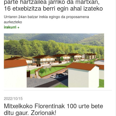
parte hartzailea jarriko da martxan,
16 etxebizitza berri egin ahal izateko
Urriaren 24an batzar irekia egingo da proposamena
aurkezteko
irakurri +
2022/10/15
Mitxelkoko Florentinak 100 urte bete
ditu gaur. Zorionak!