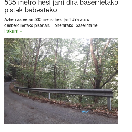
535 metro hesi jarri dira baserrietako
pistak babesteko
Azken asteetan 535 metro hesi jarri dira auzo
desberdinetako pistetan. Honetarako baserritarre
irakurri +