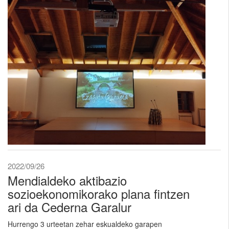
2022/09/26
Mendialdeko aktibazio
sozioekonomikorako plana fintzen
ari da Cederna Garalur
Hurrengo 3 urteetan zehar eskualdeko garapen