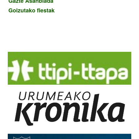
Gazte Asanblada
Goizutako fiestak