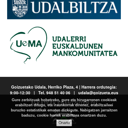
Goizuetako Udala, Herriko Plaza, 4 | Harrera ordutegia:
9:00-12:30 | Tel. 948 51 40 06 | udala@goizueta.eus
Gure zerbitzuak hobetzeko, gure eta hirugarrenen cookieak
ALKATEAK ERANTZUTEN DU
erabiltzen ditugu, eta iraunkorrak direnez, erabiltzaileei
buruzko estatistikak ematen dizkigute. Nabigatzen jarraitzen
baduzu, cookie horiek erabiltzea onartzen duzu.