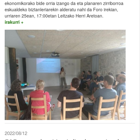
ekonomikorako bide orria izango da eta planaren zirriborroa
eskualdeko biztanleriarekin alderatu nahi da Foro irekian,
urriaren 25ean, 17:00etan Leitzako Herri Aretoan.
irakurri +
2022/08/12