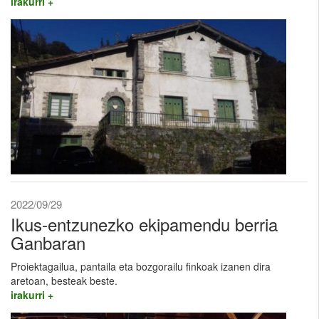
irakurri +
2022/09/29
Ikus-entzunezko ekipamendu berria
Ganbaran
Proiektagailua, pantaila eta bozgorailu finkoak izanen dira
aretoan, besteak beste.
irakurri +