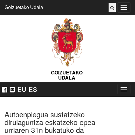
Goizuetako Udala
ireki
menu
GOIZUETAKO
UDALA
EU
ES
Nabeg
ireki
Autoenplegua sustatzeko
dirulaguntza eskatzeko epea
urriaren 31n bukatuko da