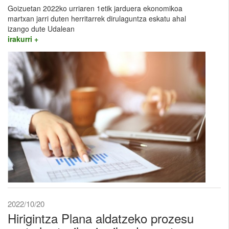
Goizuetan 2022ko urriaren 1etik jarduera ekonomikoa
martxan jarri duten herritarrek dirulaguntza eskatu ahal
izango dute Udalean
irakurri +
2022/10/20
Hirigintza Plana aldatzeko prozesu