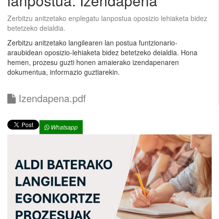
lanpostua: Izendapena
Zerbitzu anitzetako enplegatu lanpostua oposizio lehiaketa bidez
betetzeko deialdia.
Zerbitzu anitzetako langilearen lan postua funtzionario-
araubidean oposizio-lehiaketa bidez betetzeko deialdia. Hona
hemen, prozesu guzti honen amaierako izendapenaren
dokumentua, informazio guztiarekin.
Izendapena.pdf
Whatsapp