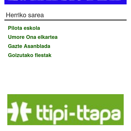
Herriko sarea
Pilota eskola
Umore Ona elkartea
Gazte Asanblada
Goizutako fiestak