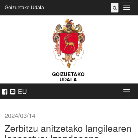
Goizuetako Udala
ireki
menu
GOIZUETAKO
UDALA
EU
Nabeg
ireki
2024/03/14
Zerbitzu anitzetako langilearen