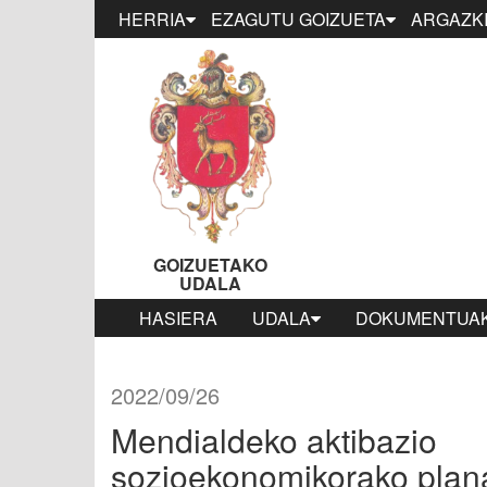
HERRIA
EZAGUTU GOIZUETA
ARGAZKI
GOIZUETAKO
UDALA
HASIERA
UDALA
DOKUMENTUAK
2022/09/26
Mendialdeko aktibazio
sozioekonomikorako plana 