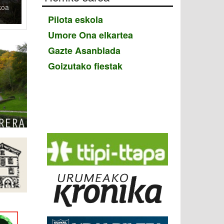
koa
Pilota eskola
Umore Ona elkartea
Gazte Asanblada
Goizutako fiestak