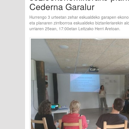
Cederna Garalur
Hurrengo 3 urteetan zehar eskualdeko garapen ekonom
eta planaren zirriborroa eskualdeko biztanleriarekin al
urriaren 25ean, 17:00etan Leitzako Herri Aretoan.