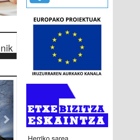
nik
Hurrengoa
Herriko sarea