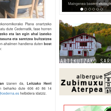
Maingenea baserri ekologi
ekonomikorako Plana onartzeko
atu dute Cedernatik, fase horren
zeko eta lan egin ahal izateko
tasuna eta saretzea bultzatzea
pen-ahalmen handiena duten
bost
o:
tan
izanen da,
Leitzako Herri
an beharko dute 606 40 86 14
@cederna.es
helbidera idatziz.