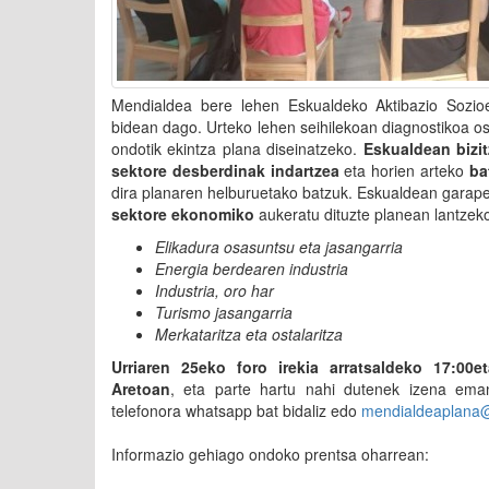
Mendialdea bere lehen Eskualdeko Aktibazio Sozio
bidean dago. Urteko lehen seihilekoan diagnostikoa os
ondotik ekintza plana diseinatzeko.
Eskualdean bizit
sektore desberdinak indartzea
eta horien arteko
ba
dira planaren helburuetako batzuk. Eskualdean gara
sektore ekonomiko
aukeratu dituzte planean lantzek
Elikadura osasuntsu eta jasangarria
Energia berdearen industria
Industria, oro har
Turismo jasangarria
Merkataritza eta ostalaritza
Urriaren 25eko foro irekia arratsaldeko 17:00e
Aretoan
, eta parte hartu nahi dutenek izena em
telefonora whatsapp bat bidaliz edo
mendialdeaplana
Informazio gehiago ondoko prentsa oharrean: