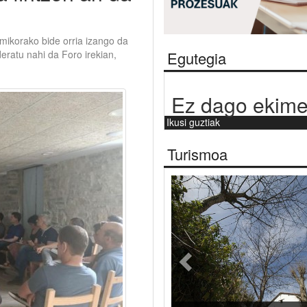
ikorako bide orria izango da
Egutegia
deratu nahi da Foro irekian,
Ez dago ekime
Ikusi guztiak
Turismoa
Aurrekoa