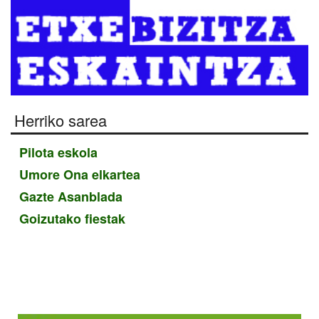
Herriko sarea
Pilota eskola
Umore Ona elkartea
Gazte Asanblada
Goizutako fiestak