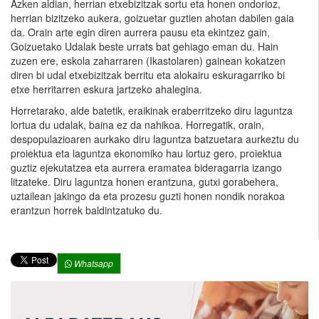
Azken aldian, herrian etxebizitzak sortu eta honen ondorioz,
herrian bizitzeko aukera, goizuetar guztien ahotan dabilen gaia
da. Orain arte egin diren aurrera pausu eta ekintzez gain,
Goizuetako Udalak beste urrats bat gehiago eman du. Hain
zuzen ere, eskola zaharraren (Ikastolaren) gainean kokatzen
diren bi udal etxebizitzak berritu eta alokairu eskuragarriko bi
etxe herritarren eskura jartzeko ahalegina.
Horretarako, alde batetik, eraikinak eraberritzeko diru laguntza
lortua du udalak, baina ez da nahikoa. Horregatik, orain,
despopulazioaren aurkako diru laguntza batzuetara aurkeztu du
proiektua eta laguntza ekonomiko hau lortuz gero, proiektua
guztiz ejekutatzea eta aurrera eramatea bideragarria izango
litzateke. Diru laguntza honen erantzuna, gutxi gorabehera,
uztailean jakingo da eta prozesu guzti honen nondik norakoa
erantzun horrek baldintzatuko du.
Whatsapp