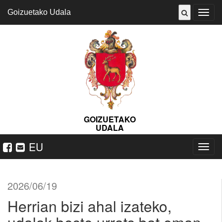
Goizuetako Udala
ireki
menu
GOIZUETAKO
UDALA
EU
Nabeg
ireki
2026/06/19
Herrian bizi ahal izateko,