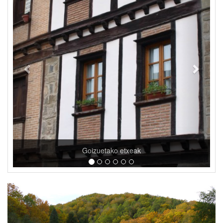
Maingenea baserri ekologikoa