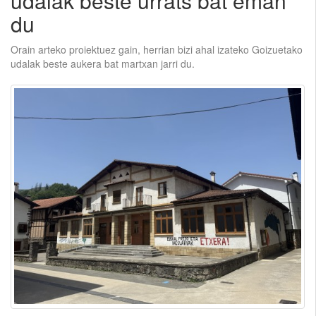
udalak beste urrats bat eman
du
Orain arteko proiektuez gain, herrian bizi ahal izateko Goizuetako
udalak beste aukera bat martxan jarri du.