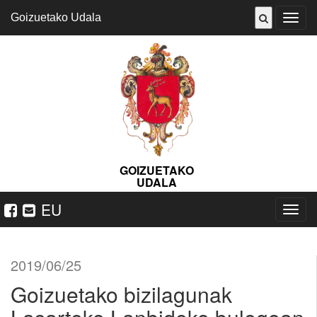
Goizuetako Udala
ireki
menu
GOIZUETAKO
UDALA
EU
Nabeg
ireki
2019/06/25
Goizuetako bizilagunak