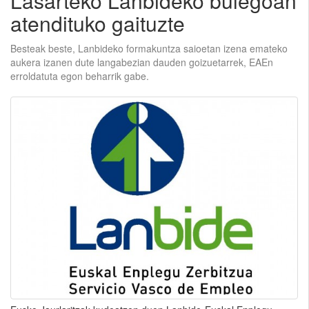
Lasarteko Lanbideko bulegoan
atendituko gaituzte
Besteak beste, Lanbideko formakuntza saioetan izena emateko
aukera izanen dute langabezian dauden goizuetarrek, EAEn
erroldatuta egon beharrik gabe.