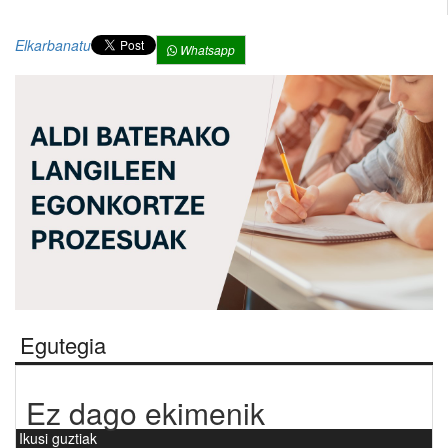
Elkarbanatu
Whatsapp
Egutegia
Ez dago ekimenik
Ikusi guztiak