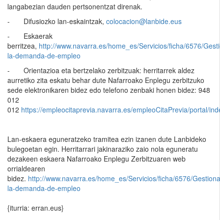
langabezian dauden pertsonentzat direnak.
- Difusiozko lan-eskaintzak,
colocacion@lanbide.eus
- Eskaerak
berritzea,
http://www.navarra.es/home_es/Servicios/ficha/6576/Gesti
la-demanda-de-empleo
- Orientazioa eta bertzelako zerbitzuak: herritarrek aldez
aurretiko zita eskatu behar dute Nafarroako Enplegu zerbitzuko
sede elektronikaren bidez edo telefono zenbaki honen bidez: 948
012
012
https://empleocitaprevia.navarra.es/empleoCitaPrevia/portal/ind
Lan-eskaera eguneratzeko tramitea ezin izanen dute Lanbideko
bulegoetan egin. Herritarrari jakinaraziko zaio nola eguneratu
dezakeen eskaera Nafarroako Enplegu Zerbitzuaren web
orrialdearen
bidez.
http://www.navarra.es/home_es/Servicios/ficha/6576/Gestiona
la-demanda-de-empleo
{iturria: erran.eus}