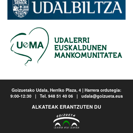
Goizuetako Udala, Herriko Plaza, 4 | Harrera ordutegia:
9:00-12:30 | Tel. 948 51 40 06 | udala@goizueta.eus
ALKATEAK ERANTZUTEN DU