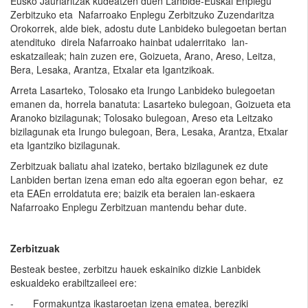
Eusko Jaurlaritzak kudeatzen duen Lanbide-Euskal Enplegu
Zerbitzuko eta Nafarroako Enplegu Zerbitzuko Zuzendaritza
Orokorrek, alde biek, adostu dute Lanbideko bulegoetan bertan
atendituko direla Nafarroako hainbat udalerritako lan-
eskatzaileak; hain zuzen ere, Goizueta, Arano, Areso, Leitza,
Bera, Lesaka, Arantza, Etxalar eta Igantzikoak.
Arreta Lasarteko, Tolosako eta Irungo Lanbideko bulegoetan
emanen da, horrela banatuta: Lasarteko bulegoan, Goizueta eta
Aranoko bizilagunak; Tolosako bulegoan, Areso eta Leitzako
bizilagunak eta Irungo bulegoan, Bera, Lesaka, Arantza, Etxalar
eta Igantziko bizilagunak.
Zerbitzuak baliatu ahal izateko, bertako bizilagunek ez dute
Lanbiden bertan izena eman edo alta egoeran egon behar, ez
eta EAEn erroldatuta ere; baizik eta beraien lan-eskaera
Nafarroako Enplegu Zerbitzuan mantendu behar dute.
Zerbitzuak
Besteak bestee, zerbitzu hauek eskainiko dizkie Lanbidek
eskualdeko erabiltzaileei ere:
- Formakuntza ikastaroetan izena ematea, bereziki