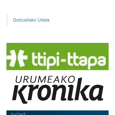
Goizuetako Udala