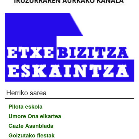
Herriko sarea
Pilota eskola
Umore Ona elkartea
Gazte Asanblada
Goizutako fiestak