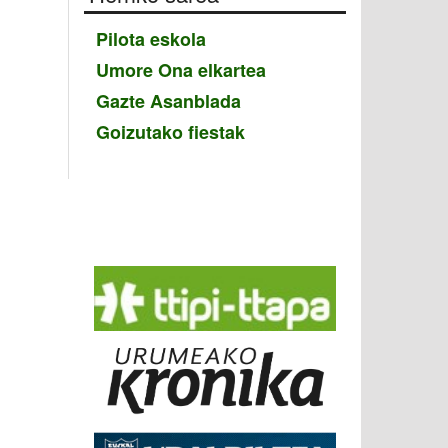
Pilota eskola
Umore Ona elkartea
Gazte Asanblada
Goizutako fiestak