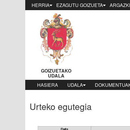
HERRIA
EZAGUTU GOIZUETA
ARGAZKI
GOIZUETAKO
UDALA
HASIERA
UDALA
DOKUMENTUAK
Urteko egutegia