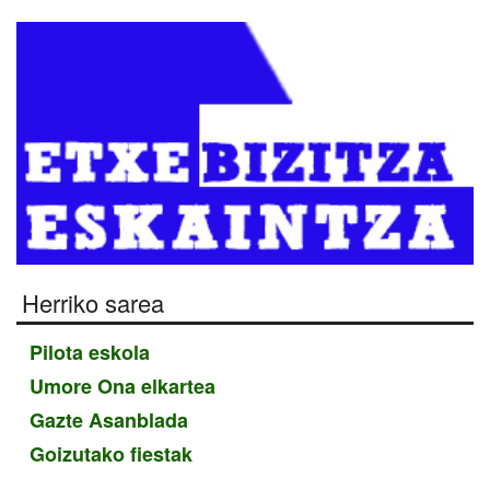
Herriko sarea
Pilota eskola
Umore Ona elkartea
Gazte Asanblada
Goizutako fiestak