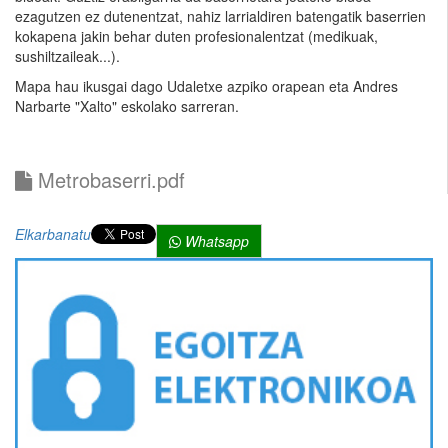
ezagutzen ez dutenentzat, nahiz larrialdiren batengatik baserrien
kokapena jakin behar duten profesionalentzat (medikuak,
sushiltzaileak...).
Mapa hau ikusgai dago Udaletxe azpiko orapean eta Andres
Narbarte "Xalto" eskolako sarreran.
Metrobaserri.pdf
Elkarbanatu
Whatsapp