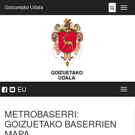
Goizuetako Udala
ireki
menu
GOIZUETAKO
UDALA
EU
Nabeg
ireki
METROBASERRI:
GOIZUETAKO BASERRIEN
MAPA