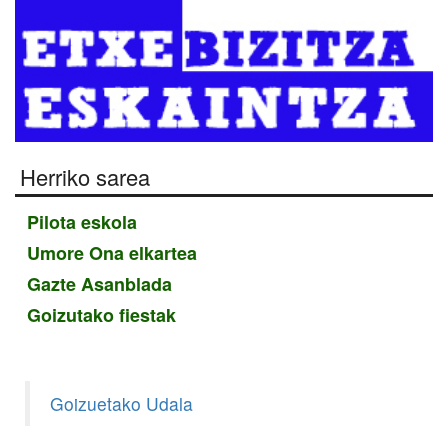
Herriko sarea
Pilota eskola
Umore Ona elkartea
Gazte Asanblada
Goizutako fiestak
Goizuetako Udala