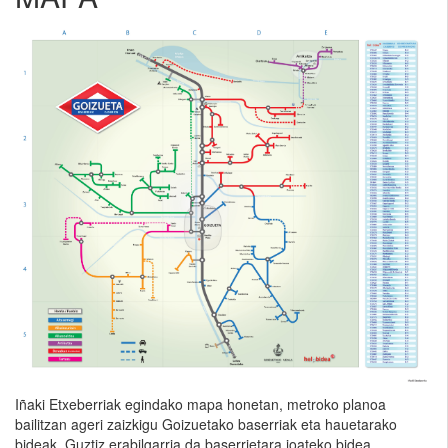
Iñaki Etxeberriak egindako mapa honetan, metroko planoa
bailitzan ageri zaizkigu Goizuetako baserriak eta hauetarako
bideak. Guztiz erabilgarria da baserrietara joateko bidea