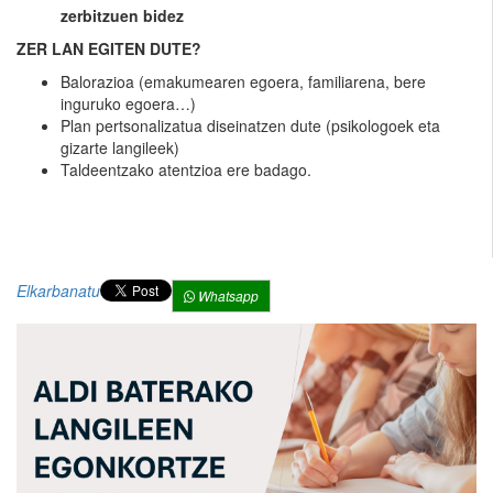
zerbitzuen bidez
ZER LAN EGITEN DUTE?
Balorazioa (emakumearen egoera, familiarena, bere
inguruko egoera…)
Plan pertsonalizatua diseinatzen dute (psikologoek eta
gizarte langileek)
Taldeentzako atentzioa ere badago.
Elkarbanatu
Whatsapp