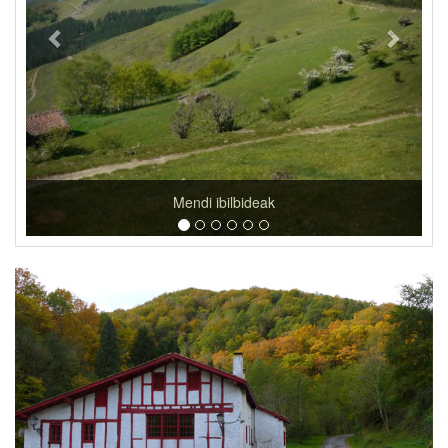
Maingenea baserri ekologikoa