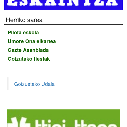
Herriko sarea
Pilota eskola
Umore Ona elkartea
Gazte Asanblada
Goizutako fiestak
Goizuetako Udala