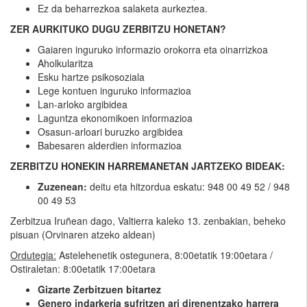
Ez da beharrezkoa salaketa aurkeztea.
ZER AURKITUKO DUGU ZERBITZU HONETAN?
Gaiaren inguruko informazio orokorra eta oinarrizkoa
Aholkularitza
Esku hartze psikosoziala
Lege kontuen inguruko informazioa
Lan-arloko argibidea
Laguntza ekonomikoen informazioa
Osasun-arloari buruzko argibidea
Babesaren alderdien informazioa
ZERBITZU HONEKIN HARREMANETAN JARTZEKO BIDEAK:
Zuzenean:
deitu eta hitzordua eskatu: 948 00 49 52 / 948
00 49 53
Zerbitzua Iruñean dago, Valtierra kaleko 13. zenbakian, beheko
pisuan (Orvinaren atzeko aldean)
Ordutegia:
Astelehenetik ostegunera, 8:00etatik 19:00etara /
Ostiraletan: 8:00etatik 17:00etara
Gizarte Zerbitzuen bitartez
Genero indarkeria sufritzen ari direnentzako harrera