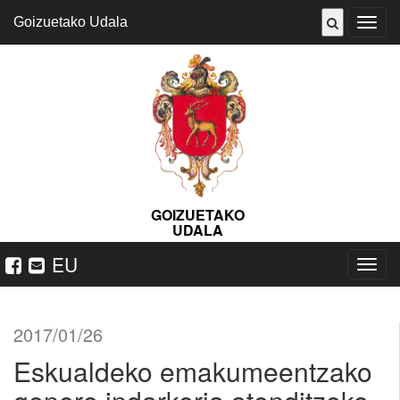
Goizuetako Udala
ireki
menu
GOIZUETAKO
UDALA
EU
Nabeg
ireki
2017/01/26
Eskualdeko emakumeentzako