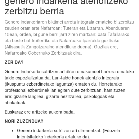
genero indarkeria atenditzeko
zerbitzu berria
Genero indarkeriaren biktimei arreta integrala emateko bi zerbitzu
zeuden orain arte Nafarroan: Tuteran eta Lizarran. Abenduaren
15ean, ordea, bi gune berri jarri ziren martxan: bata Tafallarako
eta beste bat Iruñerriko eta Nafarroako Iparralde guztirako
(Altsasutik Zangotzaraino atendituko duena). Guztiak ere,
Nafarroako Gobernuko Zerbitzuak dira.
ZER DA?
Genero indarkeria sufritzen ari diren emakumeei harrera emateko
talde espezializatua da. Lan-talde honek atentzio integrala
(ikuspuntu ezberdinetako laguntza) ematen du. Horretarako
profesional ezberdinek lan egiten dute zerbitzuan, hain zuzen
ere: gizarte langilea, gizarte hezitzailea, psikologoak eta
abokatuak.
Euskaraz ere aritzeko aukera bada.
NORI ZUZENDUA?
Genero indarkeria sufritzen ari direnentzat. (Edozein
intentsitateko indarkeria artatuko da).