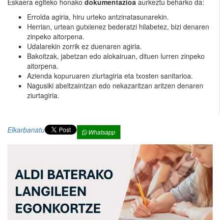
Eskaera egiteko honako
dokumentazioa
aurkeztu beharko da:
Errolda agiria, hiru urteko antzinatasunarekin.
Herrian, urtean gutxienez bederatzi hilabetez, bizi denaren
zinpeko aitorpena.
Udalarekin zorrik ez duenaren agiria.
Bakoitzak, jabetzan edo alokairuan, dituen lurren zinpeko
aitorpena.
Azienda kopuruaren ziurtagiria eta txosten sanitarioa.
Nagusiki abeltzaintzan edo nekazaritzan aritzen denaren
ziurtagiria.
Elkarbanatu
Whatsapp