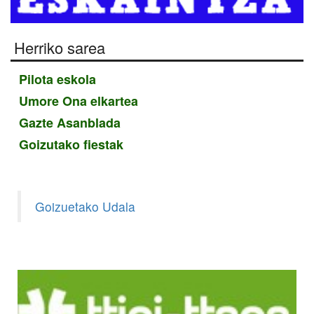
Herriko sarea
Pilota eskola
Umore Ona elkartea
Gazte Asanblada
Goizutako fiestak
Goizuetako Udala