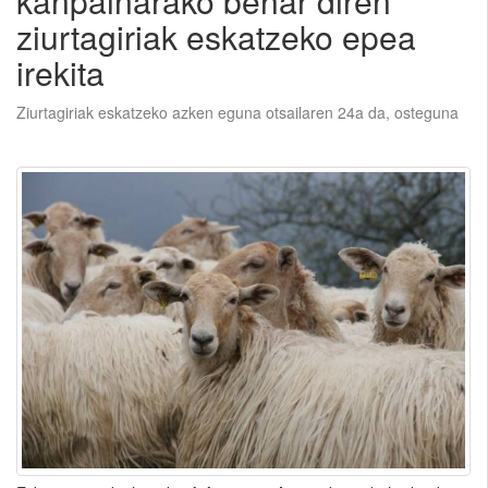
kanpainarako behar diren
ziurtagiriak eskatzeko epea
irekita
Ziurtagiriak eskatzeko azken eguna otsailaren 24a da, osteguna