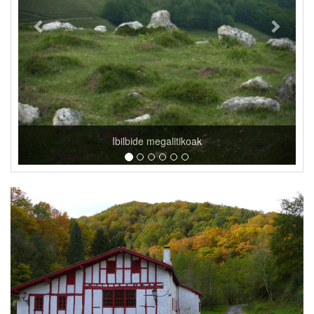
Goizuetako etxeak