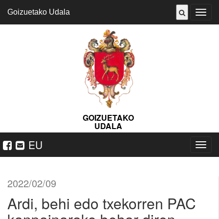
Goizuetako Udala
ireki
menu
GOIZUETAKO
UDALA
EU
Nabeg
ireki
2022/02/09
Ardi, behi edo txekorren PAC