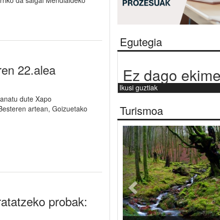
arriko da salgai Mendialdeko
Egutegia
ren 22.alea
Ez dago ekime
Ikusi guztiak
banatu dute Xapo
Turismoa
 Besteren artean, Goizuetako
Aurrekoa
ratatzeko probak: