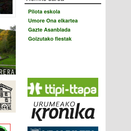
Pilota eskola
Umore Ona elkartea
Gazte Asanblada
Goizutako fiestak