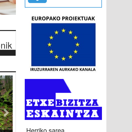
nik
Hurrengoa
Herriko sarea