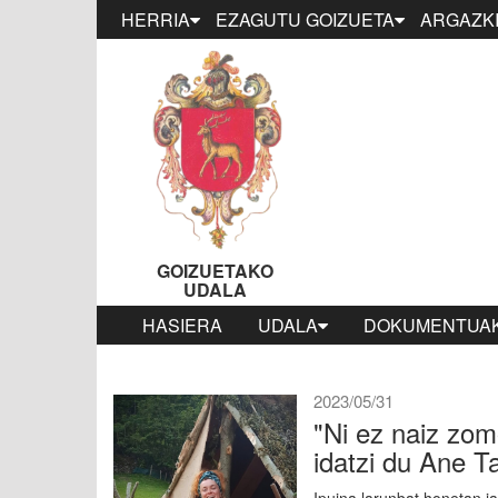
HERRIA
EZAGUTU GOIZUETA
ARGAZKI
GOIZUETAKO
UDALA
HASIERA
UDALA
DOKUMENTUAK
2023/05/31
"Ni ez naiz zom
idatzi du Ane T