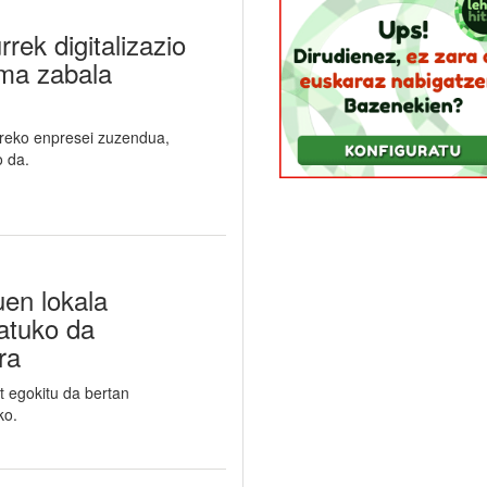
rek digitalizazio
ama zabala
toreko enpresei zuzendua,
o da.
uen lokala
atuko da
ra
t egokitu da bertan
ko.