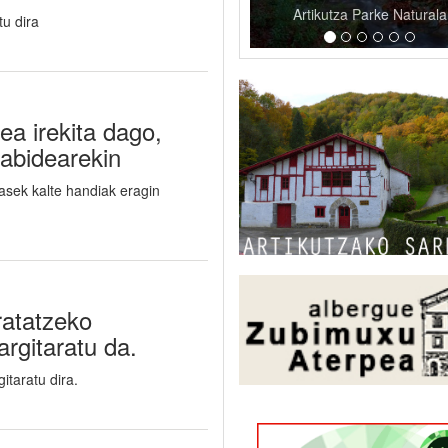
Artikutza Parke Naturala
u dira
ea irekita dago,
abidearekin
asek kalte handiak eragin
ratatzeko
rgitaratu da.
itaratu dira.