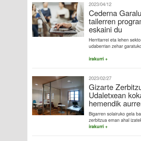
2023/04/12
Cederna Garalur
tailerren progr
eskaini du
Herritarrei eta lehen sek
udaberrian zehar garatuk
irakurri +
2023/02/27
Gizarte Zerbitz
Udaletxean kok
hemendik aurre
Bigarren solairuko gela ba
zerbitzua eman ahal izate
irakurri +