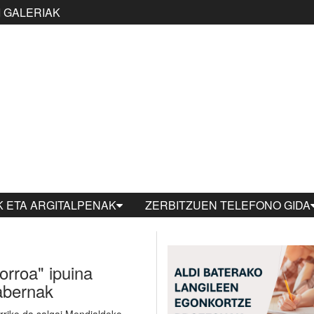
 GALERIAK
 ETA ARGITALPENAK
ZERBITZUEN TELEFONO GIDA
orroa" ipuina
abernak