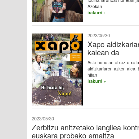
Ipuina larunbat honetan j
Azokan
irakurri +
2023/05/30
Xapo aldizkaria
kalean da
Aste honetan etxez-etxe 
aldizkariaren azken alea.
hitan
irakurri +
2023/05/30
Zerbitzu anitzetako langilea kont
euskara probako emaitza