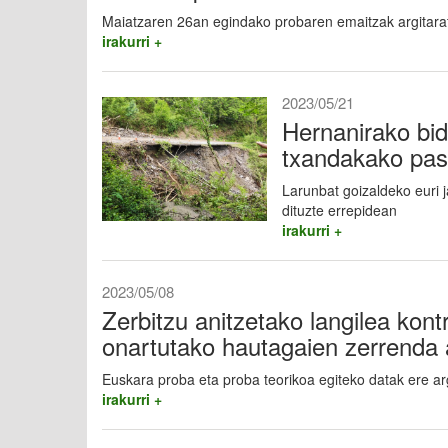
Maiatzaren 26an egindako probaren emaitzak argitarat
irakurri +
2023/05/21
Hernanirako bid
txandakako pas
Larunbat goizaldeko euri j
dituzte errepidean
irakurri +
2023/05/08
Zerbitzu anitzetako langilea kont
onartutako hautagaien zerrenda a
Euskara proba eta proba teorikoa egiteko datak ere arg
irakurri +