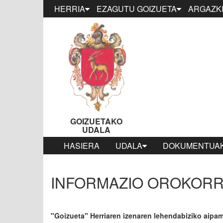
HERRIA
EZAGUTU GOIZUETA
ARGAZKI
GOIZUETAKO
UDALA
HASIERA
UDALA
DOKUMENTUAK
INFORMAZIO OROKOR
"Goizueta" Herriaren izenaren lehendabiziko aipam