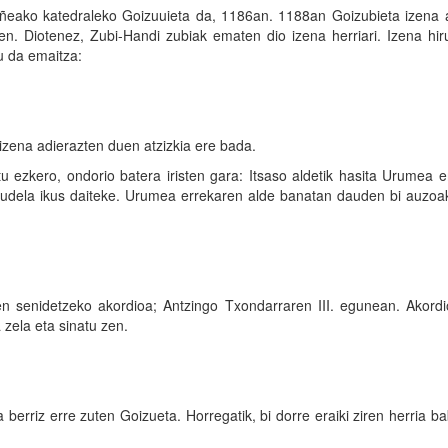
ñeako katedraleko Goizuuieta da, 1186an. 1188an Goizubieta izena 
n. Diotenez, Zubi-Handi zubiak ematen dio izena herriari. Izena hiru
u da emaitza:
izena adierazten duen atzizkia ere bada.
 ezkero, ondorio batera iristen gara: Itsaso aldetik hasita Urumea e
 daudela ikus daiteke. Urumea errekaren alde banatan dauden bi auzoa
n senidetzeko akordioa; Antzingo Txondarraren III. egunean. Akordi
 zela eta sinatu zen.
 berriz erre zuten Goizueta. Horregatik, bi dorre eraiki ziren herria b