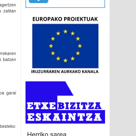
agertzen
 zatitan
rrekaren
k batzen
oa garai
abesteko:
Herriko sarea