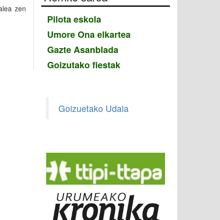
talea zen
Pilota eskola
Umore Ona elkartea
Gazte Asanblada
Goizutako fiestak
Goizuetako Udala