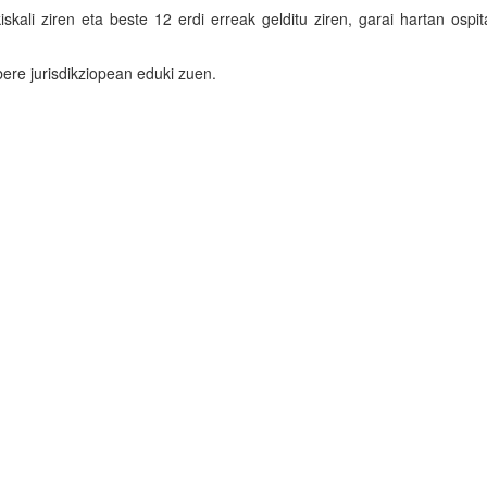
kali ziren eta beste 12 erdi erreak gelditu ziren, garai hartan ospi
bere jurisdikziopean eduki zuen.