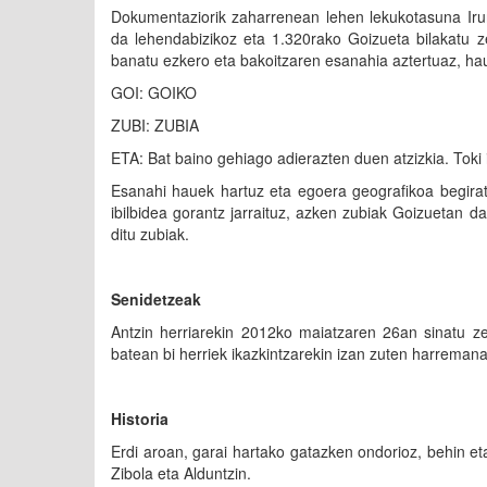
Dokumentaziorik zaharrenean lehen lekukotasuna Iru
da lehendabizikoz eta 1.320rako Goizueta bilakatu ze
banatu ezkero eta bakoitzaren esanahia aztertuaz, ha
GOI: GOIKO
ZUBI: ZUBIA
ETA: Bat baino gehiago adierazten duen atzizkia. Toki 
Esanahi hauek hartuz eta egoera geografikoa begiratu
ibilbidea gorantz jarraituz, azken zubiak Goizuetan
ditu zubiak.
Senidetzeak
Antzin herriarekin 2012ko maiatzaren 26an sinatu ze
batean bi herriek ikazkintzarekin izan zuten harremana
Historia
Erdi aroan, garai hartako gatazken ondorioz, behin eta
Zibola eta Alduntzin.