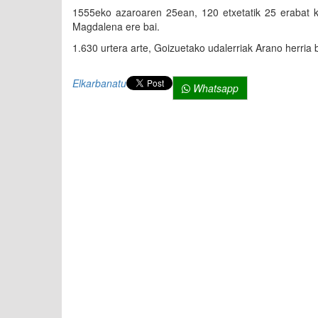
1555eko azaroaren 25ean, 120 etxetatik 25 erabat kis
Magdalena ere bai.
1.630 urtera arte, Goizuetako udalerriak Arano herria 
Elkarbanatu
Whatsapp