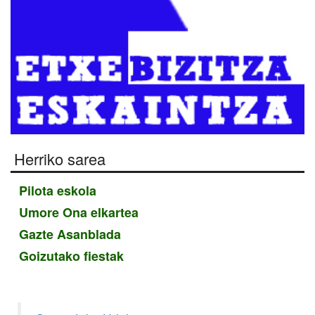
Herriko sarea
Pilota eskola
Umore Ona elkartea
Gazte Asanblada
Goizutako fiestak