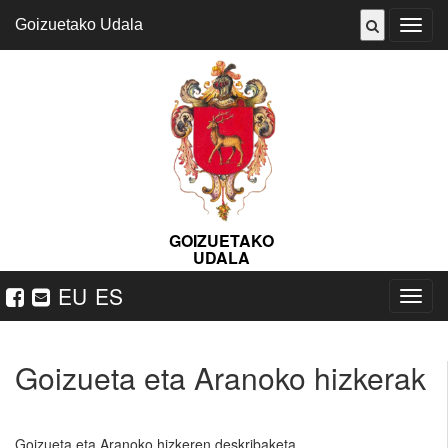
Goizuetako Udala
ireki
menu
GOIZUETAKO
UDALA
EU
ES
Nabeg
ireki
Goizueta eta Aranoko hizkerak
Goizueta eta Aranoko hizkeren deskribaketa.