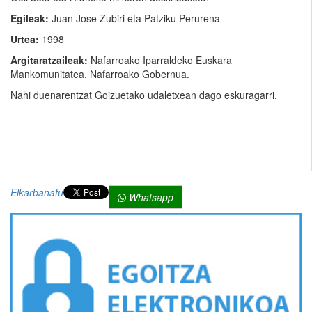
Egileak:
Juan Jose Zubiri eta Patziku Perurena
Urtea:
1998
Argitaratzaileak:
Nafarroako Iparraldeko Euskara
Mankomunitatea, Nafarroako Gobernua.
Nahi duenarentzat Goizuetako udaletxean dago eskuragarri.
Elkarbanatu
Whatsapp