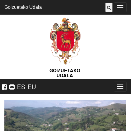
Goizuetako Udala
Abrir
menú
GOIZUETAKO
UDALA
ES
EU
Nabeg
ireki