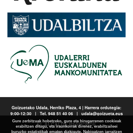
Goizuetako Udala, Herriko Plaza, 4 | Harrera ordutegia:
9:00-12:30 | Tel. 948 51 40 06 | udala@goizueta.eus
Gure zerbitzuak hobetzeko, gure eta hirugarrenen cookieak
EL ALCALDE RESPONDE
erabiltzen ditugu, eta iraunkorrak direnez, erabiltzaileei
buruzko estatistikak ematen dizkigute. Nabigatzen jarraitzen