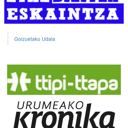
Goizuetako Udala