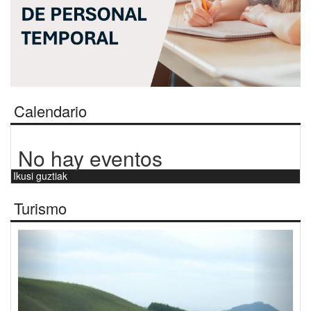
Calendario
No hay eventos
Ikusi guztiak
Turismo
Aurrekoa
Hurre