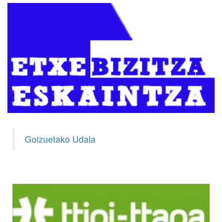
Goizuetako Udala