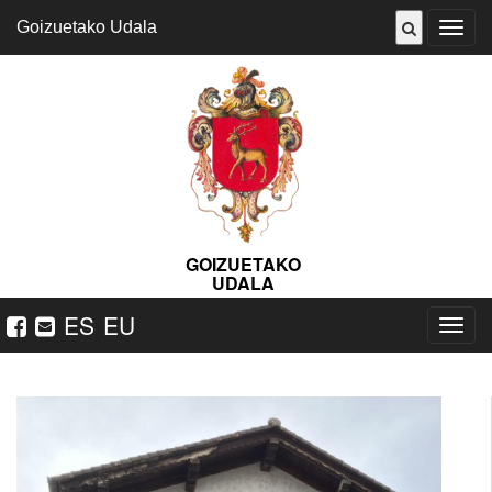
Goizuetako Udala
Abrir
menú
GOIZUETAKO
UDALA
ES
EU
Nabeg
ireki