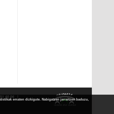
8 51 40 06 |
atistikak ematen dizkigute. Nabigatzen jarraitzen baduzu,