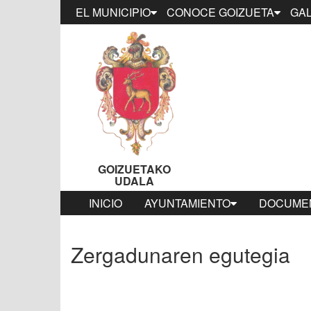
EL MUNICIPIO
CONOCE GOIZUETA
GAL
GOIZUETAKO
UDALA
INICIO
AYUNTAMIENTO
DOCUMEN
Zergadunaren egutegia