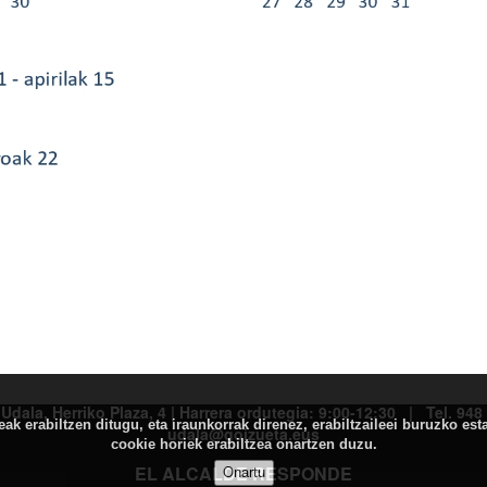
Udala, Herriko Plaza, 4 | Harrera ordutegia: 9:00-12:30 | Tel. 94
k erabiltzen ditugu, eta iraunkorrak direnez, erabiltzaileei buruzko est
udala@goizueta.eus
cookie horiek erabiltzea onartzen duzu.
EL ALCALDE RESPONDE