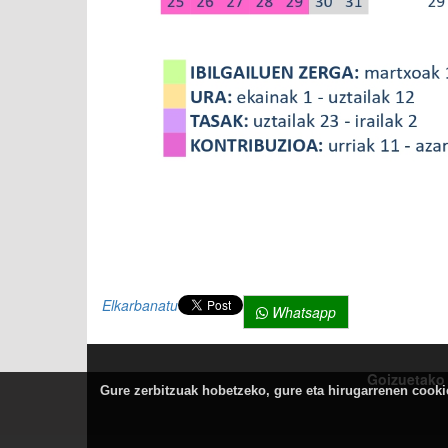
Elkarbanatu
Whatsapp
Goizuetako 
Gure zerbitzuak hobetzeko, gure eta hirugarrenen cookiea