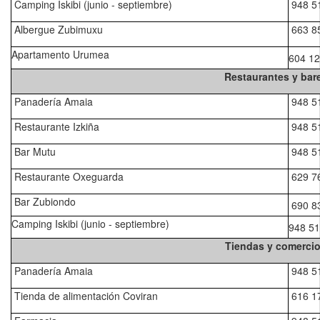
Camping Iskibi (junio - septiembre)
948 5
Albergue Zubimuxu
663 8
Apartamento Urumea
604 12
Restaurantes y bar
Panadería Amaia
948 5
Restaurante Izkiña
948 5
Bar Mutu
948 5
Restaurante Oxeguarda
629 7
Bar Zubiondo
690 8
Camping Iskibi (junio - septiembre)
948 51
Tiendas y comerci
Panadería Amaia
948 5
Tienda de alimentación Coviran
616 1