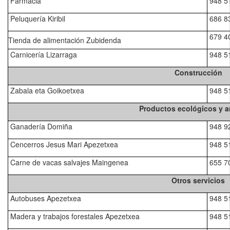
Farmacia
948 5
Peluquería Kiribil
686 8
679 4
Tienda de alimentación Zubidenda
Carnicería Lizarraga
948 5
Construcción
Zabala eta Goikoetxea
948 51
Productos ecológicos y a
Ganadería Domiña
948 9
Cencerros Jesus Mari Apezetxea
948 5
Carne de vacas salvajes Maingenea
655 7
Otros servicios
Autobuses Apezetxea
948 5
Madera y trabajos forestales Apezetxea
948 5