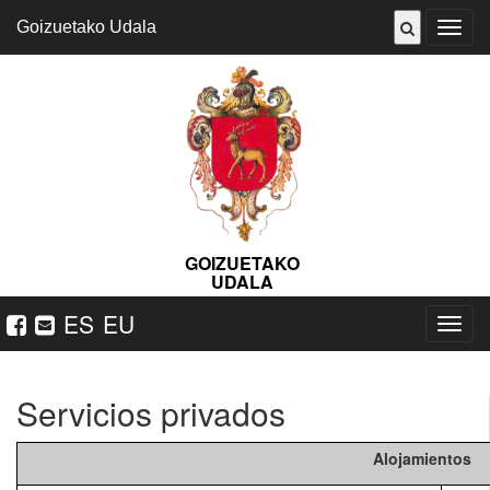
Goizuetako Udala
Abrir
menú
GOIZUETAKO
UDALA
ES
EU
Nabeg
ireki
Servicios privados
Alojamientos