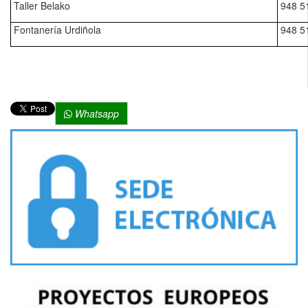
Taller Belako
948 5
Fontanería Urdiñola
948 5
Whatsapp