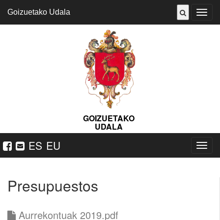
Goizuetako Udala
Abrir
menú
GOIZUETAKO
UDALA
ES
EU
Nabeg
ireki
Presupuestos
Aurrekontuak 2019.pdf