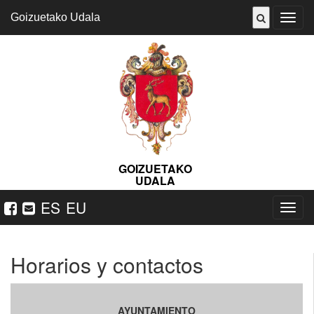
Goizuetako Udala
Abrir
menú
GOIZUETAKO
UDALA
ES
EU
Nabeg
ireki
Horarios y contactos
AYUNTAMIENTO