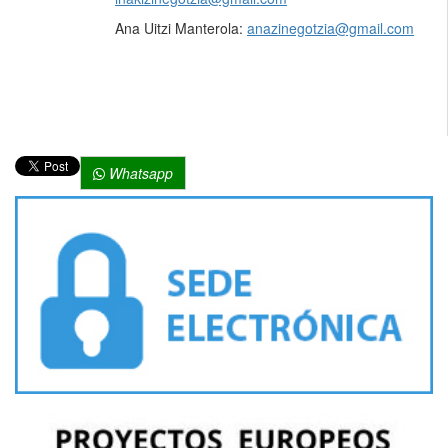
Ana Uitzi Manterola:
anazinegotzia@gmail.com
Whatsapp