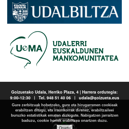
Goizuetako Udala, Herriko Plaza, 4 | Harrera ordutegia:
9:00-12:30 | Tel. 948 51 40 06 | udala@goizueta.eus
Gure zerbitzuak hobetzeko, gure eta hirugarrenen cookieak
EL ALCALDE RESPONDE
erabiltzen ditugu, eta iraunkorrak direnez, erabiltzaileei
buruzko estatistikak ematen dizkigute. Nabigatzen jarraitzen
baduzu, cookie horiek erabiltzea onartzen duzu.