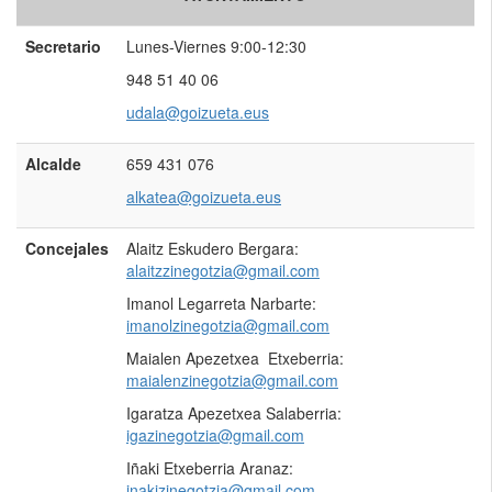
Secretario
Lunes-Viernes 9:00-12:30
948 51 40 06
udala@goizueta.e
u
s
Alcalde
659 431 076
alkatea@goizueta.eus
Concejales
Alaitz Eskudero Bergara:
alaitzzinegotzia@gmail.com
Imanol Legarreta Narbarte:
imanolzinegotzia@gmail.com
Maialen Apezetxea Etxeberria:
maialenzinegotzia@gmail.com
Igaratza Apezetxea Salaberria:
igazinegotzia@gmail.com
Iñaki Etxeberria Aranaz:
inakizinegotzia@gmail.com