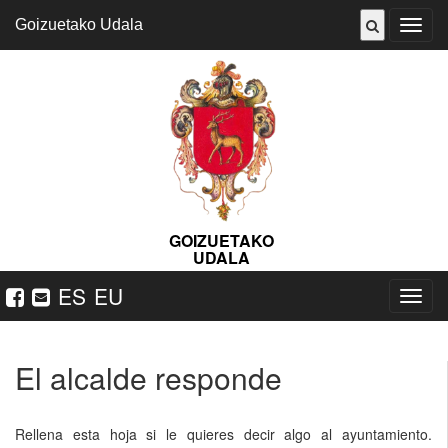
Goizuetako Udala
Abrir
menú
GOIZUETAKO
UDALA
ES
EU
Nabeg
ireki
El alcalde responde
Rellena esta hoja si le quieres decir algo al ayuntamiento.