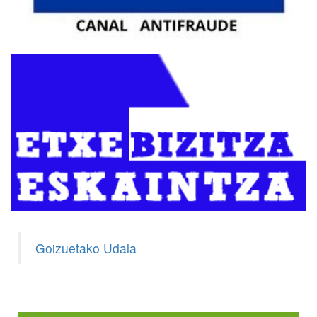
Goizuetako Udala