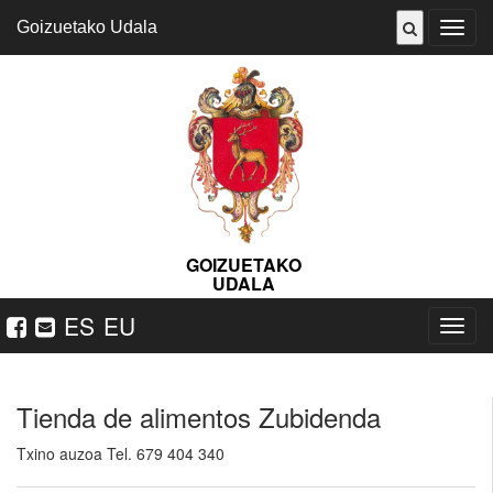
Goizuetako Udala
Abrir
menú
GOIZUETAKO
UDALA
ES
EU
Nabeg
ireki
Tienda de alimentos Zubidenda
Txino auzoa Tel. 679 404 340